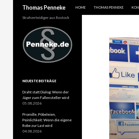
SPRINGE ZUM INHALT
Suchen
Thomas Penneke
HOME
THOMAS PENNEKE
KON
Strafverteidiger aus Rostock
NEUESTE BEITRÄGE
Draht statt Dialog: Wenn der
Jäger zum Fallensteller wird
05.08.2026
Promille, Pöbeleien,
Peinlichkeit: Wenn die eigene
Robe zur Last wird
04.08.2026