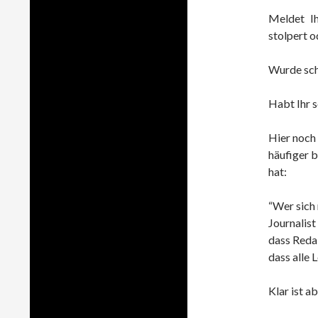
Meldet I
stolpert o
Wurde sch
Habt Ihr 
Hier noch 
häufiger b
hat:
“Wer sich 
Journalist
dass Reda
dass alle 
Klar ist a