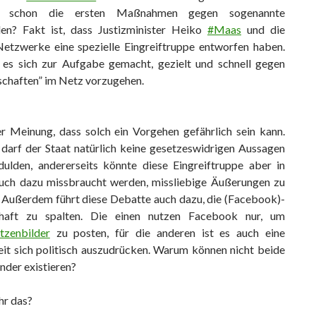
s schon die ersten Maßnahmen gegen sogenannte
en? Fakt ist, dass Justizminister Heiko
#Maas
und die
Netzwerke eine spezielle Eingreiftruppe entworfen haben.
 es sich zur Aufgabe gemacht, gezielt und schnell gegen
chaften” im Netz vorzugehen.
er Meinung, dass solch ein Vorgehen gefährlich sein kann.
s darf der Staat natürlich keine gesetzeswidrigen Aussagen
ulden, andererseits könnte diese Eingreiftruppe aber in
uch dazu missbraucht werden, missliebige Äußerungen zu
. Außerdem führt diese Debatte auch dazu, die (Facebook)-
haft zu spalten. Die einen nutzen Facebook nur, um
tzenbilder
zu posten, für die anderen ist es auch eine
it sich politisch auszudrücken. Warum können nicht beide
nder existieren?
hr das?