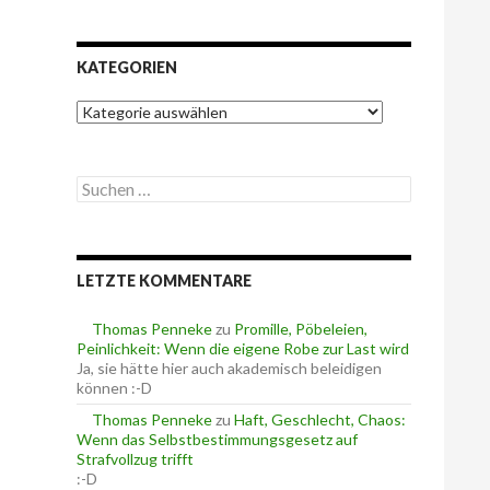
KATEGORIEN
K
a
t
e
S
g
u
o
c
r
h
i
e
e
LETZTE KOMMENTARE
n
n
n
a
Thomas Penneke
zu
Promille, Pöbeleien,
c
Peinlichkeit: Wenn die eigene Robe zur Last wird
h
Ja, sie hätte hier auch akademisch beleidigen
:
können :-D
Thomas Penneke
zu
Haft, Geschlecht, Chaos:
Wenn das Selbstbestimmungsgesetz auf
Strafvollzug trifft
:-D