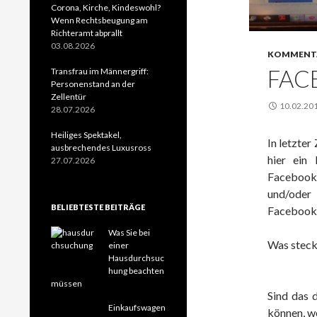
Corona, Kirche, Kindeswohl?
Wenn Rechtsbeugung am
Richteramt abprallt
03.08.2026
KOMMENT
FAC
Transfrau im Männergriff:
Personenstand an der
Zellentür
10.02.20
28.07.2026
Heiliges Spektakel,
In letzte
ausbrechendes Luxusross
hier ein
27.07.2026
Facebooks
und/ode
BELIEBTESTE BEITRÄGE
Facebook
Was Sie bei
Was steck
einer
Hausdurchsuc
hung beachten
müssen
Sind das d
Einkaufswagen
können, w