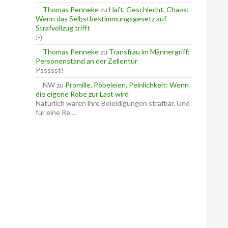
Thomas Penneke
zu
Haft, Geschlecht, Chaos:
Wenn das Selbstbestimmungsgesetz auf
Strafvollzug trifft
:-)
Thomas Penneke
zu
Transfrau im Männergriff:
Personenstand an der Zellentür
Pssssst!
NW
zu
Promille, Pöbeleien, Peinlichkeit: Wenn
die eigene Robe zur Last wird
Natürlich waren ihre Beleidigungen strafbar. Und
für eine Re…