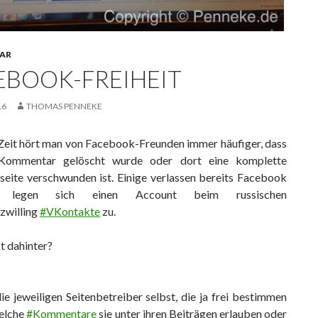
AR
EBOOK-FREIHEIT
16
THOMAS PENNEKE
r Zeit hört man von Facebook-Freunden immer häufiger, dass
 Kommentar gelöscht wurde oder dort eine komplette
eite verschwunden ist. Einige verlassen bereits Facebook
r legen sich einen Account beim russischen
zwilling
#VKontakte
zu.
t dahinter?
ie jeweiligen Seitenbetreiber selbst, die ja frei bestimmen
elche
#Kommentare
sie unter ihren Beiträgen erlauben oder