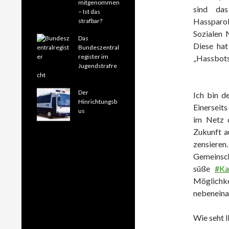
mitgenommen
sind da
– Ist das
Hassparol
strafbar?
Sozialen 
Das
Diese hat
Bundeszentral
register im
„Hassbots
Jugendstrafre
cht
Der
Ich bin d
Hinrichtungsb
Einerseit
us
im Netz d
Zukunft a
zensieren
Gemeinsc
süße
#Ka
Möglichke
nebeneina
Wie seht I