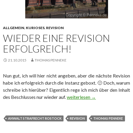
ALLGEMEIN
,
KURIOSES
,
REVISION
WIEDER EINE REVISION
ERFOLGREICH!
21.10.2015
THOMAS PENNEKE
Nun gut, ich will hier nicht angeben, aber die nächste Revision
habe ich erfolgreich durch die Instanz geboxt. 🙂 Doch, warum
schreibe ich hierüber? Eigentlich rege ich mich über den Inhalt
des Beschlusses nur wieder auf.
Wieder eine Revision erfolgreich
weiterlesen
→
ANWALT STRAFRECHT ROSTOCK
REVISION
THOMAS PENNEKE