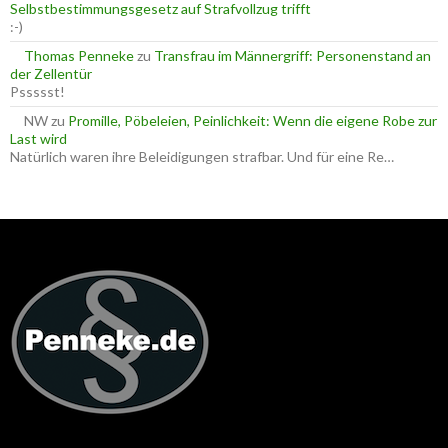
Selbstbestimmungsgesetz auf Strafvollzug trifft
:-)
Thomas Penneke
zu
Transfrau im Männergriff: Personenstand an
der Zellentür
Pssssst!
NW
zu
Promille, Pöbeleien, Peinlichkeit: Wenn die eigene Robe zur
Last wird
Natürlich waren ihre Beleidigungen strafbar. Und für eine Re…