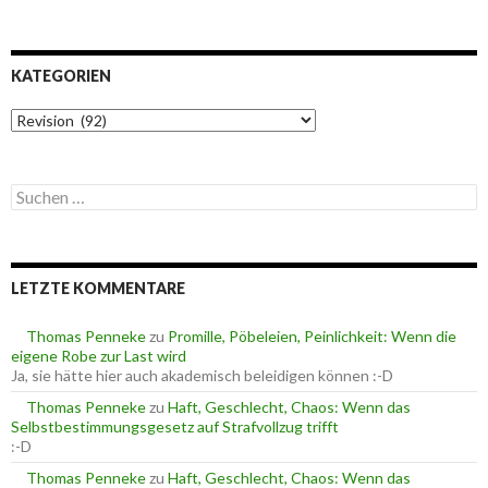
KATEGORIEN
K
a
t
e
S
g
u
o
c
r
h
i
e
e
LETZTE KOMMENTARE
n
n
n
a
Thomas Penneke
zu
Promille, Pöbeleien, Peinlichkeit: Wenn die
c
eigene Robe zur Last wird
h
Ja, sie hätte hier auch akademisch beleidigen können :-D
:
Thomas Penneke
zu
Haft, Geschlecht, Chaos: Wenn das
Selbstbestimmungsgesetz auf Strafvollzug trifft
:-D
Thomas Penneke
zu
Haft, Geschlecht, Chaos: Wenn das