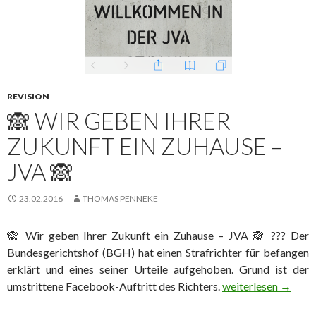
REVISION
🙈 WIR GEBEN IHRER
ZUKUNFT EIN ZUHAUSE –
JVA 🙈
23.02.2016
THOMAS PENNEKE
🙈 Wir geben Ihrer Zukunft ein Zuhause – JVA 🙈 ??? Der
‪‎Bundesgerichtshof‬ (BGH) hat einen ‪Strafrichter‬ für befangen
erklärt und eines seiner Urteile aufgehoben. Grund ist der
umstrittene Facebook-Auftritt des Richters.
🙈 Wir geben Ihrer 
weiterlesen
→