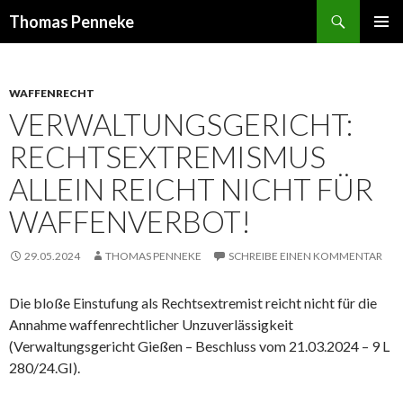
Suchen
Thomas Penneke
SPRINGE
PRIMÄR
ZUM
MENÜ
INHALT
WAFFENRECHT
VERWALTUNGSGERICHT:
RECHTSEXTREMISMUS
ALLEIN REICHT NICHT FÜR
WAFFENVERBOT!
29.05.2024
THOMAS PENNEKE
SCHREIBE EINEN KOMMENTAR
Die bloße Einstufung als Rechtsextremist reicht nicht für die
Annahme waffenrechtlicher Unzuverlässigkeit
(Verwaltungsgericht Gießen – Beschluss vom 21.03.2024 – 9 L
280/24.GI).