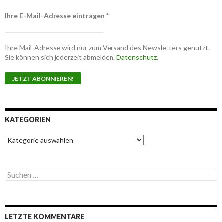
Ihre E-Mail-Adresse eintragen
*
Ihre Mail-Adresse wird nur zum Versand des Newsletters genutzt.
Sie können sich jederzeit abmelden.
Datenschutz
.
KATEGORIEN
K
a
t
e
S
g
u
o
c
r
h
i
e
e
LETZTE KOMMENTARE
n
n