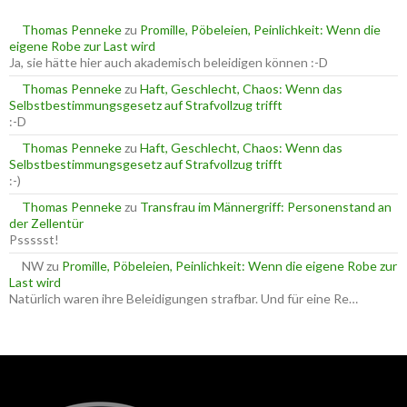
n
a
Thomas Penneke
zu
Promille, Pöbeleien, Peinlichkeit: Wenn die
c
eigene Robe zur Last wird
h
Ja, sie hätte hier auch akademisch beleidigen können :-D
:
Thomas Penneke
zu
Haft, Geschlecht, Chaos: Wenn das
Selbstbestimmungsgesetz auf Strafvollzug trifft
:-D
Thomas Penneke
zu
Haft, Geschlecht, Chaos: Wenn das
Selbstbestimmungsgesetz auf Strafvollzug trifft
:-)
Thomas Penneke
zu
Transfrau im Männergriff: Personenstand an
der Zellentür
Pssssst!
NW
zu
Promille, Pöbeleien, Peinlichkeit: Wenn die eigene Robe zur
Last wird
Natürlich waren ihre Beleidigungen strafbar. Und für eine Re…