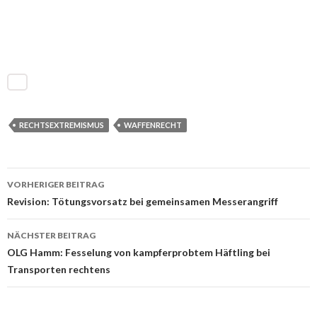
RECHTSEXTREMISMUS
WAFFENRECHT
VORHERIGER BEITRAG
Beitrags-
Revision: Tötungsvorsatz bei gemeinsamen Messerangriff
Navigation
NÄCHSTER BEITRAG
OLG Hamm: Fesselung von kampferprobtem Häftling bei
Transporten rechtens