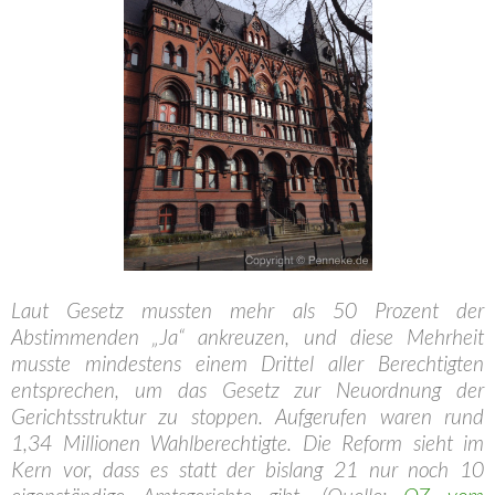
Laut Gesetz mussten mehr als 50 Prozent der
Abstimmenden „Ja“ ankreuzen, und diese Mehrheit
musste mindestens einem Drittel aller Berechtigten
entsprechen, um das Gesetz zur Neuordnung der
Gerichtsstruktur zu stoppen. Aufgerufen waren rund
1,34 Millionen Wahlberechtigte. Die Reform sieht im
Kern vor, dass es statt der bislang 21 nur noch 10