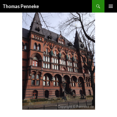
Suchen
Thomas Penneke
SPRINGE
PRIMÄR
ZUM
MENÜ
INHALT