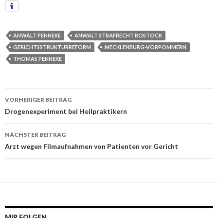
ANWALT PENNEKE
ANWALT STRAFRECHT ROSTOCK
GERICHTSSTRUKTURREFORM
MECKLENBURG-VORPOMMERN
THOMAS PENNEKE
VORHERIGER BEITRAG
Beitrags-
Drogenexperiment bei Heilpraktikern
Navigation
NÄCHSTER BEITRAG
Arzt wegen Filmaufnahmen von Patienten vor Gericht
MIR FOLGEN