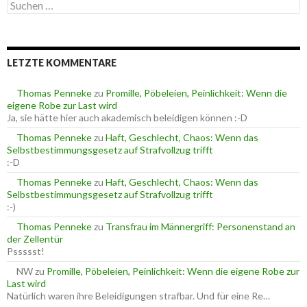
S
g
u
o
c
r
h
i
e
e
LETZTE KOMMENTARE
n
n
n
a
Thomas Penneke
zu
Promille, Pöbeleien, Peinlichkeit: Wenn die
c
eigene Robe zur Last wird
h
Ja, sie hätte hier auch akademisch beleidigen können :-D
:
Thomas Penneke
zu
Haft, Geschlecht, Chaos: Wenn das
Selbstbestimmungsgesetz auf Strafvollzug trifft
:-D
Thomas Penneke
zu
Haft, Geschlecht, Chaos: Wenn das
Selbstbestimmungsgesetz auf Strafvollzug trifft
:-)
Thomas Penneke
zu
Transfrau im Männergriff: Personenstand an
der Zellentür
Pssssst!
NW
zu
Promille, Pöbeleien, Peinlichkeit: Wenn die eigene Robe zur
Last wird
Natürlich waren ihre Beleidigungen strafbar. Und für eine Re…