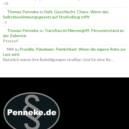
:-D
Thomas Penneke
zu
Haft, Geschlecht, Chaos: Wenn das
Selbstbestimmungsgesetz auf Strafvollzug trifft
:-)
Thomas Penneke
zu
Transfrau im Männergriff: Personenstand an
der Zellentür
Pssssst!
NW
zu
Promille, Pöbeleien, Peinlichkeit: Wenn die eigene Robe zur
Last wird
Natürlich waren ihre Beleidigungen strafbar. Und für eine Re…