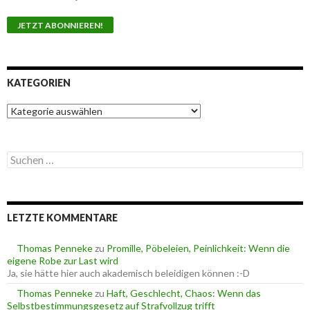
KATEGORIEN
K
a
t
e
S
g
u
o
c
r
h
i
e
e
LETZTE KOMMENTARE
n
n
n
a
Thomas Penneke
zu
Promille, Pöbeleien, Peinlichkeit: Wenn die
c
eigene Robe zur Last wird
h
Ja, sie hätte hier auch akademisch beleidigen können :-D
:
Thomas Penneke
zu
Haft, Geschlecht, Chaos: Wenn das
Selbstbestimmungsgesetz auf Strafvollzug trifft