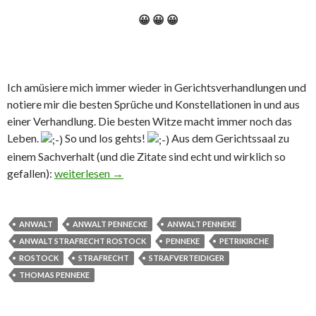
😀 😀 😀
Ich amüsiere mich immer wieder in Gerichtsverhandlungen und
notiere mir die besten Sprüche und Konstellationen in und aus
einer Verhandlung. Die besten Witze macht immer noch das
Leben.
So und los gehts!
Aus dem Gerichtssaal zu
einem Sachverhalt (und die Zitate sind echt und wirklich so
gefallen):
Lustiges aus dem Gerichtssaal März
weiterlesen
→
ANWALT
ANWALT PENNECKE
ANWALT PENNEKE
ANWALT STRAFRECHT ROSTOCK
PENNEKE
PETRIKIRCHE
ROSTOCK
STRAFRECHT
STRAFVERTEIDIGER
THOMAS PENNEKE