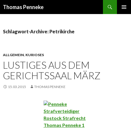
Suchen
Thomas Penneke
SPRINGE
PRIMÄR
ZUM
MENÜ
INHALT
Schlagwort-Archive: Petrikirche
ALLGEMEIN
,
KURIOSES
LUSTIGES AUS DEM
GERICHTSSAAL MÄRZ
15.03.2015
THOMAS PENNEKE