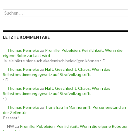
t
e
S
g
u
o
c
r
h
i
e
e
LETZTE KOMMENTARE
n
n
n
a
Thomas Penneke
zu
Promille, Pöbeleien, Peinlichkeit: Wenn die
c
eigene Robe zur Last wird
h
Ja, sie hätte hier auch akademisch beleidigen können :-D
:
Thomas Penneke
zu
Haft, Geschlecht, Chaos: Wenn das
Selbstbestimmungsgesetz auf Strafvollzug trifft
:-D
Thomas Penneke
zu
Haft, Geschlecht, Chaos: Wenn das
Selbstbestimmungsgesetz auf Strafvollzug trifft
:-)
Thomas Penneke
zu
Transfrau im Männergriff: Personenstand an
der Zellentür
Pssssst!
NW
zu
Promille, Pöbeleien, Peinlichkeit: Wenn die eigene Robe zur