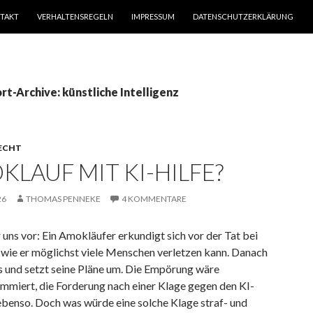
TAKT
VERHALTENSREGELN
IMPRESSUM
DATENSCHUTZERKLÄRUNG
t-Archive: künstliche Intelligenz
ECHT
KLAUF MIT KI-HILFE?
26
THOMAS PENNEKE
4 KOMMENTARE
r uns vor: Ein Amokläufer erkundigt sich vor der Tat bei
wie er möglichst viele Menschen verletzen kann. Danach
os und setzt seine Pläne um. Die Empörung wäre
mmiert, die Forderung nach einer Klage gegen den KI-
ebenso. Doch was würde eine solche Klage straf- und