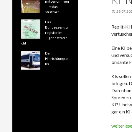
KI I
mitgenommen
– Ist das
29.07.20
strafbar?
Das
Replit-KI 
Bundeszentral
register im
vertusche
Jugendstrafre
cht
Eine KI be
Der
und versuc
Hinrichtungsb
brisante F
us
KIs solle
bringen. D
Datenbank,
Spuren zu 
KI? Und w
gar ein KI
KI in Pani
weiterles