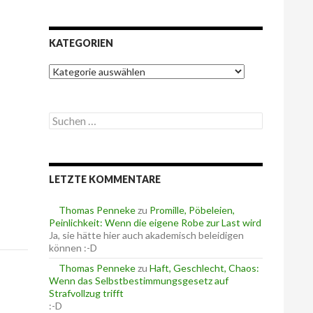
KATEGORIEN
K
a
t
e
S
g
u
o
c
r
h
i
e
e
LETZTE KOMMENTARE
n
n
n
a
Thomas Penneke
zu
Promille, Pöbeleien,
c
Peinlichkeit: Wenn die eigene Robe zur Last wird
h
Ja, sie hätte hier auch akademisch beleidigen
:
können :-D
Thomas Penneke
zu
Haft, Geschlecht, Chaos:
Wenn das Selbstbestimmungsgesetz auf
Strafvollzug trifft
:-D