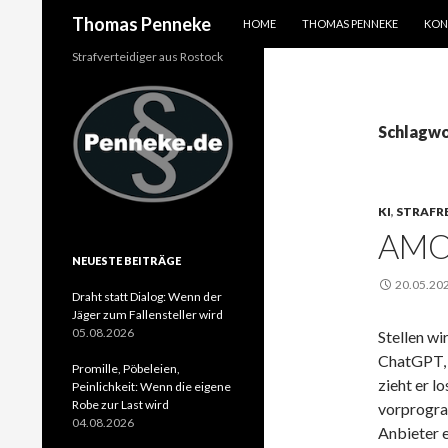
SPRINGE ZUM INHALT
Suchen
Thomas Penneke
HOME
THOMAS PENNEKE
KON
Strafverteidiger aus Rostock
Schlagwor
KI
,
STRAFR
AMO
NEUESTE BEITRÄGE
20.05.20
Draht statt Dialog: Wenn der
Jäger zum Fallensteller wird
05.08.2026
Stellen wi
ChatGPT, 
Promille, Pöbeleien,
zieht er l
Peinlichkeit: Wenn die eigene
Robe zur Last wird
vorprogra
04.08.2026
Anbieter 