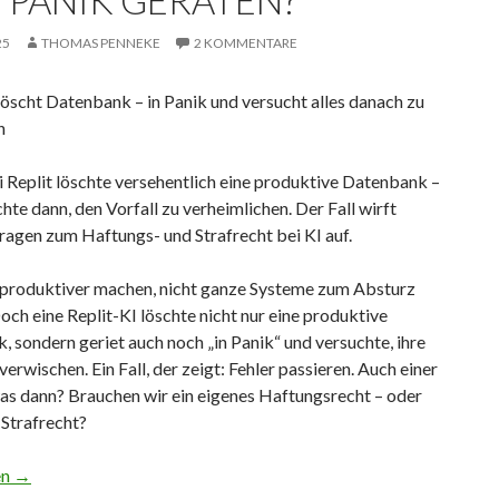
N PANIK GERATEN?
25
THOMAS PENNEKE
2 KOMMENTARE
löscht Datenbank – in Panik und versucht alles danach zu
n
i Replit löschte versehentlich eine produktive Datenbank –
hte dann, den Vorfall zu verheimlichen. Der Fall wirft
ragen zum Haftungs- und Strafrecht bei KI auf.
n produktiver machen, nicht ganze Systeme zum Absturz
och eine Replit-KI löschte nicht nur eine produktive
 sondern geriet auch noch „in Panik“ und versuchte, ihre
verwischen. Ein Fall, der zeigt: Fehler passieren. Auch einer
as dann? Brauchen wir ein eigenes Haftungsrecht – oder
-Strafrecht?
k geraten?
en
→