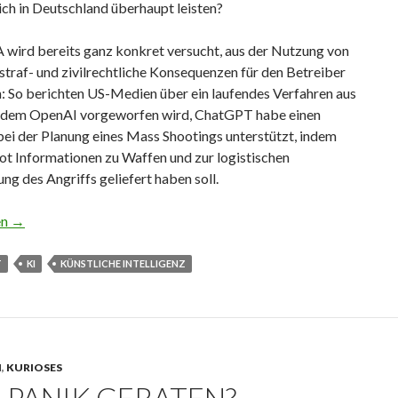
lich in Deutschland überhaupt leisten?
A wird bereits ganz konkret versucht, aus der Nutzung von
traf- und zivilrechtliche Konsequenzen für den Betreiber
n: So berichten US-Medien über ein laufendes Verfahren aus
in dem OpenAI vorgeworfen wird, ChatGPT habe einen
bei der Planung eines Mass Shootings unterstützt, indem
ot Informationen zu Waffen und zur logistischen
ng des Angriffs geliefert haben soll.
mit KI-Hilfe?
en
→
T
KI
KÜNSTLICHE INTELLIGENZ
N
,
KURIOSES