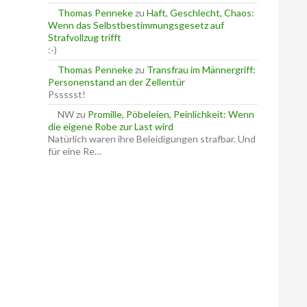
Thomas Penneke
zu
Haft, Geschlecht, Chaos:
Wenn das Selbstbestimmungsgesetz auf
Strafvollzug trifft
:-)
Thomas Penneke
zu
Transfrau im Männergriff:
Personenstand an der Zellentür
Pssssst!
NW
zu
Promille, Pöbeleien, Peinlichkeit: Wenn
die eigene Robe zur Last wird
Natürlich waren ihre Beleidigungen strafbar. Und
für eine Re…