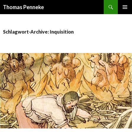
Suchen
Thomas Penneke
SPRINGE
PRIMÄR
ZUM
MENÜ
INHALT
Schlagwort-Archive: Inquisition