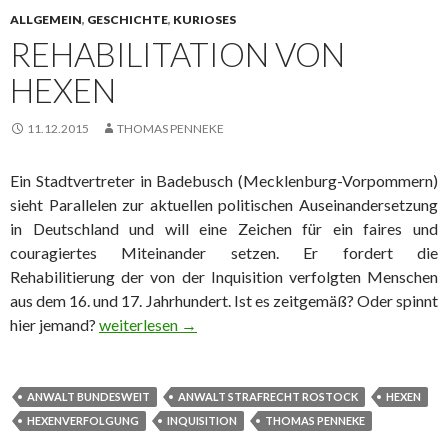
ALLGEMEIN
,
GESCHICHTE
,
KURIOSES
REHABILITATION VON
HEXEN
11.12.2015
THOMAS PENNEKE
Ein Stadtvertreter in Badebusch (Mecklenburg-Vorpommern)
sieht Parallelen zur aktuellen politischen Auseinandersetzung
in Deutschland und will eine Zeichen für ein faires und
couragiertes Miteinander setzen. Er fordert die
Rehabilitierung der von der Inquisition verfolgten Menschen
aus dem 16. und 17. Jahrhundert. Ist es zeitgemäß? Oder spinnt
hier jemand?
Rehabilitation von Hexen
weiterlesen
→
ANWALT BUNDESWEIT
ANWALT STRAFRECHT ROSTOCK
HEXEN
HEXENVERFOLGUNG
INQUISITION
THOMAS PENNEKE