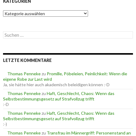
KATEGORIEN
K
a
t
e
S
g
u
o
c
r
h
i
e
e
LETZTE KOMMENTARE
n
n
n
a
Thomas Penneke
zu
Promille, Pöbeleien, Peinlichkeit: Wenn die
c
eigene Robe zur Last wird
h
Ja, sie hätte hier auch akademisch beleidigen können :-D
:
Thomas Penneke
zu
Haft, Geschlecht, Chaos: Wenn das
Selbstbestimmungsgesetz auf Strafvollzug trifft
:-D
Thomas Penneke
zu
Haft, Geschlecht, Chaos: Wenn das
Selbstbestimmungsgesetz auf Strafvollzug trifft
:-)
Thomas Penneke
zu
Transfrau im Männergriff: Personenstand an