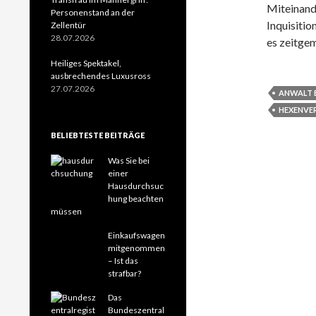
Miteinand
Personenstand an der
Inquisitio
Zellentür
28.07.2026
es zeitge
Heiliges Spektakel,
ausbrechendes Luxusross
27.07.2026
ANWALT 
HEXENVE
BELIEBTESTE BEITRÄGE
Was Sie bei
einer
Hausdurchsuc
hung beachten
müssen
Einkaufswagen
mitgenommen
– Ist das
strafbar?
Das
Bundeszentral