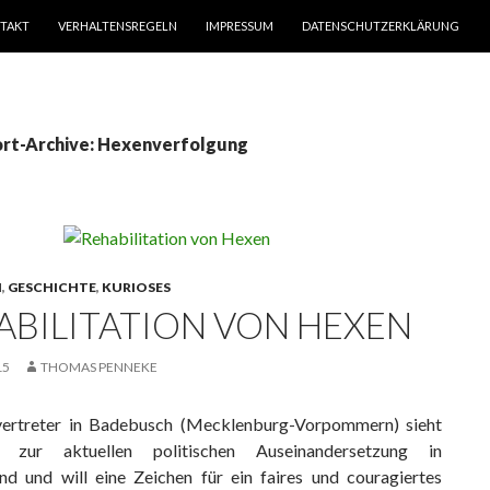
TAKT
VERHALTENSREGELN
IMPRESSUM
DATENSCHUTZERKLÄRUNG
rt-Archive: Hexenverfolgung
N
,
GESCHICHTE
,
KURIOSES
ABILITATION VON HEXEN
15
THOMAS PENNEKE
vertreter in Badebusch (Mecklenburg-Vorpommern) sieht
en zur aktuellen politischen Auseinandersetzung in
nd und will eine Zeichen für ein faires und couragiertes