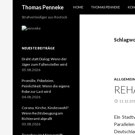
SPRINGE ZUM INHALT
Suchen
Thomas Penneke
HOME
THOMAS PENNEKE
KON
Strafverteidiger aus Rostock
Schlagwo
NEUESTE BEITRÄGE
Draht statt Dialog: Wenn der
Jäger zum Fallensteller wird
05.08.2026
ALLGEMEI
Promille, Pöbeleien,
REH
Peinlichkeit: Wenn die eigene
Robe zur Last wird
04.08.2026
11.12.20
Corona, Kirche, Kindeswohl?
Wenn Rechtsbeugung am
Ein Stadt
Richteramt abprallt
Parallel
03.08.2026
Deutschla
Transfrau im Männergriff: