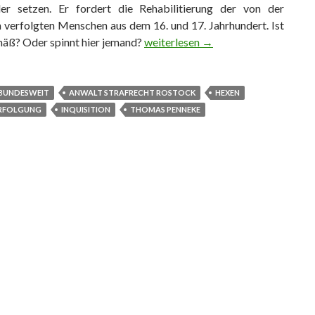
er setzen. Er fordert die Rehabilitierung der von der
n verfolgten Menschen aus dem 16. und 17. Jahrhundert. Ist
mäß? Oder spinnt hier jemand?
Rehabilitation von Hexen
weiterlesen
→
BUNDESWEIT
ANWALT STRAFRECHT ROSTOCK
HEXEN
RFOLGUNG
INQUISITION
THOMAS PENNEKE