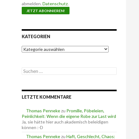
abmelden.
Datenschutz
.
KATEGORIEN
K
a
t
e
S
g
u
o
c
r
h
i
e
e
LETZTE KOMMENTARE
n
n
n
a
Thomas Penneke
zu
Promille, Pöbeleien,
c
Peinlichkeit: Wenn die eigene Robe zur Last wird
h
Ja, sie hätte hier auch akademisch beleidigen
:
können :-D
Thomas Penneke
zu
Haft, Geschlecht, Chaos: