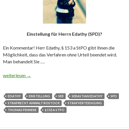
Einstellung für Herrn Edathy (SPD)?
Ein Kommentar! Herr Edathy, § 153 a StPO gibt Ihnen die
Möglichkeit, dass das Verfahren ohne Urteil beendet wird.
Man behandelt Sie ….
Einstellung für Sebastian Edathy von der SPD
weiterlesen
→
EDATHY
EINSTELLUNG
SEB
SEBASTIAN EDATHY
SPD
STRAFRECHT ANWALT ROSTOCK
STRAFVERTEIDIGUNG
THOMAS PENNEKE
§ 153 A STPO