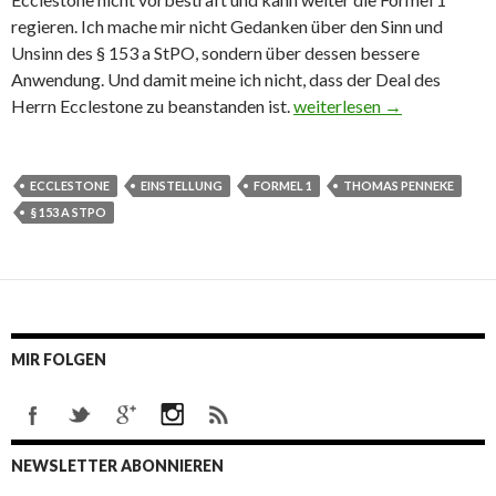
regieren. Ich mache mir nicht Gedanken über den Sinn und
Unsinn des § 153 a StPO, sondern über dessen bessere
Anwendung. Und damit meine ich nicht, dass der Deal des
Herrn Ecclestone zu beanstanden ist.
Verfahren gegen 100 Mio D
weiterlesen
→
ECCLESTONE
EINSTELLUNG
FORMEL 1
THOMAS PENNEKE
§ 153 A STPO
MIR FOLGEN
NEWSLETTER ABONNIEREN