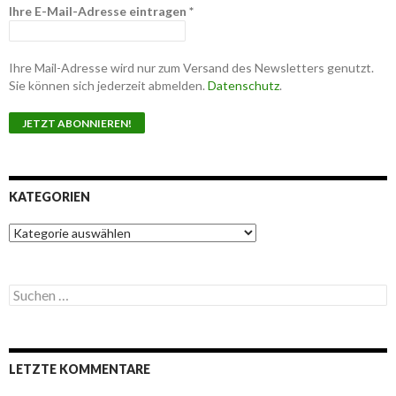
Ihre E-Mail-Adresse eintragen
*
Ihre Mail-Adresse wird nur zum Versand des Newsletters genutzt.
Sie können sich jederzeit abmelden.
Datenschutz
.
KATEGORIEN
K
a
t
e
S
g
u
o
c
r
h
i
e
e
LETZTE KOMMENTARE
n
n
n