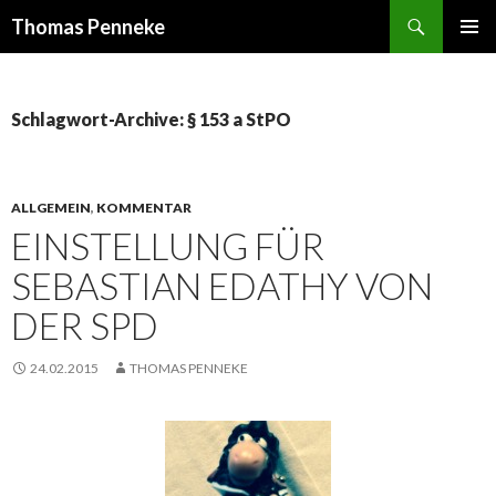
Suchen
Thomas Penneke
SPRINGE
PRIMÄR
ZUM
MENÜ
INHALT
Schlagwort-Archive: § 153 a StPO
ALLGEMEIN
,
KOMMENTAR
EINSTELLUNG FÜR
SEBASTIAN EDATHY VON
DER SPD
24.02.2015
THOMAS PENNEKE