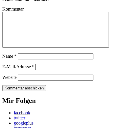
Kommentar
Name
*
E-Mail-Adresse
*
Website
Mir Folgen
facebook
twitter
googleplus