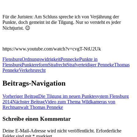
Für die Juristen: Am Schluss spreche ich von Verjährung der
Punkte, doch gemeint ist die Tilgung. Nur so versteht es jeder
Nichtjurist. 😉
https://www.youtube.com/watch?v=cvgT-NtU2Uk
Flensburg
Ordnungswidrigkeit
Pennecke
Punkte in
Flensburg
Punktereform
Strafrecht
Strafverteidiger Penneke
Thomas
Penneke
Verkehrsrecht
Beitrags-Navigation
Vorheriger Beitrag
Die Tilgung im neuen Punktesystem Flensburg
2014
Nächster Beitrag
Video zum Thema Wildkameras von
Rechtsanwalt Thomas Penneke
Schreibe einen Kommentar
Deine E-Mail-Adresse wird nicht veröffentlicht.
Erforderliche
Felder sind mit
*
markiert