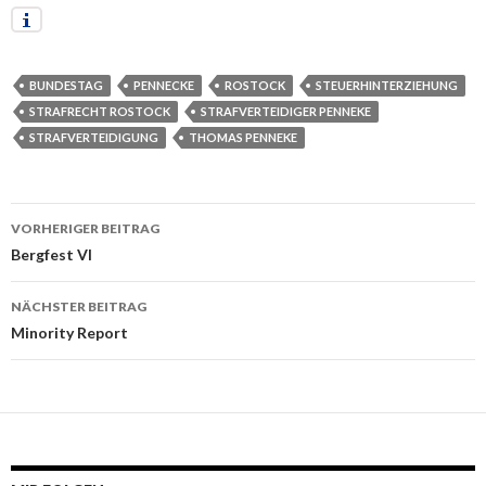
BUNDESTAG
PENNECKE
ROSTOCK
STEUERHINTERZIEHUNG
STRAFRECHT ROSTOCK
STRAFVERTEIDIGER PENNEKE
STRAFVERTEIDIGUNG
THOMAS PENNEKE
VORHERIGER BEITRAG
Beitrags-
Bergfest VI
Navigation
NÄCHSTER BEITRAG
Minority Report