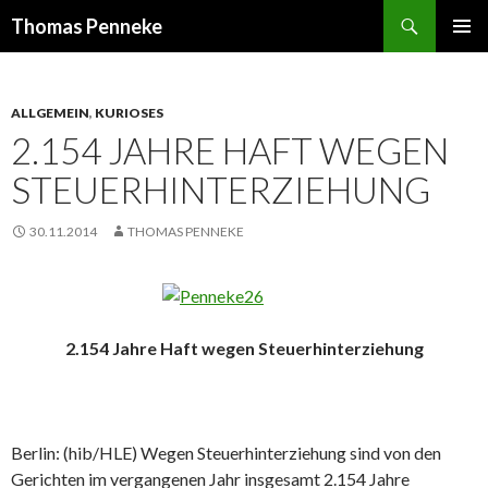
Suchen
Thomas Penneke
SPRINGE
PRIMÄR
ZUM
MENÜ
INHALT
ALLGEMEIN
,
KURIOSES
2.154 JAHRE HAFT WEGEN
STEUERHINTERZIEHUNG
30.11.2014
THOMAS PENNEKE
2.154 Jahre Haft wegen Steuerhinterziehung
Berlin: (hib/HLE) Wegen Steuerhinterziehung sind von den
Gerichten im vergangenen Jahr insgesamt 2.154 Jahre