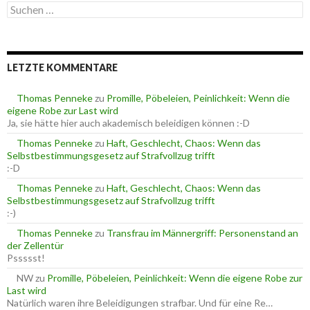
S
g
u
o
c
r
h
i
e
e
LETZTE KOMMENTARE
n
n
n
a
Thomas Penneke
zu
Promille, Pöbeleien, Peinlichkeit: Wenn die
c
eigene Robe zur Last wird
h
Ja, sie hätte hier auch akademisch beleidigen können :-D
:
Thomas Penneke
zu
Haft, Geschlecht, Chaos: Wenn das
Selbstbestimmungsgesetz auf Strafvollzug trifft
:-D
Thomas Penneke
zu
Haft, Geschlecht, Chaos: Wenn das
Selbstbestimmungsgesetz auf Strafvollzug trifft
:-)
Thomas Penneke
zu
Transfrau im Männergriff: Personenstand an
der Zellentür
Pssssst!
NW
zu
Promille, Pöbeleien, Peinlichkeit: Wenn die eigene Robe zur
Last wird
Natürlich waren ihre Beleidigungen strafbar. Und für eine Re…