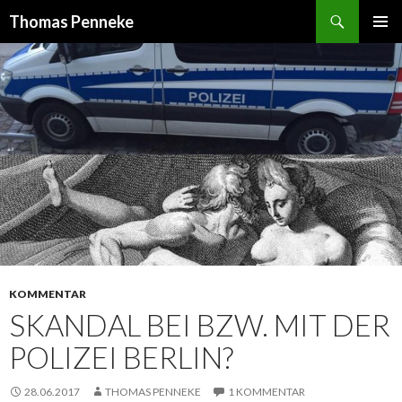
Suchen
Thomas Penneke
SPRINGE
PRIMÄR
ZUM
MENÜ
INHALT
KOMMENTAR
SKANDAL BEI BZW. MIT DER
POLIZEI BERLIN?
28.06.2017
THOMAS PENNEKE
1 KOMMENTAR