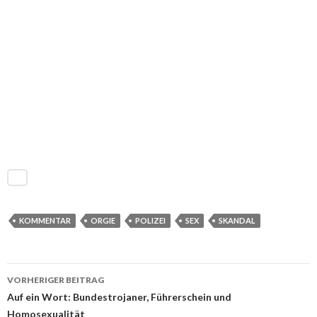
KOMMENTAR
ORGIE
POLIZEI
SEX
SKANDAL
VORHERIGER BEITRAG
Beitrags-
Auf ein Wort: Bundestrojaner, Führerschein und
Homosexualität