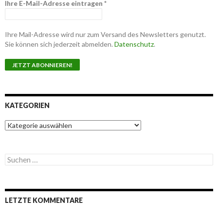
Ihre E-Mail-Adresse eintragen
*
Ihre Mail-Adresse wird nur zum Versand des Newsletters genutzt.
Sie können sich jederzeit abmelden.
Datenschutz
.
KATEGORIEN
K
a
t
e
S
g
u
o
c
r
h
i
e
e
LETZTE KOMMENTARE
n
n
n