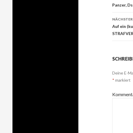
Beitr
Panzer, Ds
Navig
NÄCHSTER
Auf ein (
STRAFVER
SCHREIB
Deine E-Mai
*
markiert
Komment