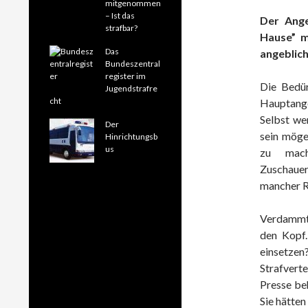
mitgenommen
– Ist das
Der Ange
strafbar?
Hause” m
Das
angeblich
Bundeszentral
register im
Die Bedür
Jugendstrafre
cht
Hauptange
Selbst wen
Der
sein möge
Hinrichtungsb
us
zu mach
Zuschaue
mancher R
Verdammt 
den Kopf.
einsetze
Strafverte
Presse beh
Sie hätte