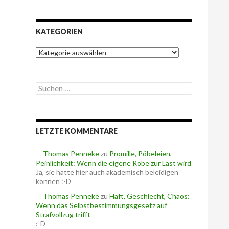
KATEGORIEN
K
a
t
e
S
g
u
o
c
r
h
i
e
e
LETZTE KOMMENTARE
n
n
n
a
Thomas Penneke
zu
Promille, Pöbeleien,
c
Peinlichkeit: Wenn die eigene Robe zur Last wird
h
Ja, sie hätte hier auch akademisch beleidigen
:
können :-D
Thomas Penneke
zu
Haft, Geschlecht, Chaos:
Wenn das Selbstbestimmungsgesetz auf
Strafvollzug trifft
:-D