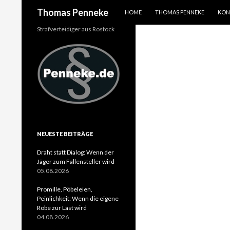
SPRINGE ZUM INHALT
Suchen
Thomas Penneke
HOME
THOMAS PENNEKE
KON
Strafverteidiger aus Rostock
NEUESTE BEITRÄGE
Draht statt Dialog: Wenn der
Jäger zum Fallensteller wird
05.08.2026
Promille, Pöbeleien,
Peinlichkeit: Wenn die eigene
Robe zur Last wird
04.08.2026