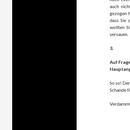
auch nich
gezogen h
dass Sie z
wollten S
versauen.
3.
Auf Frage
Hauptang
So so! Der
Schande f
Verdammt 