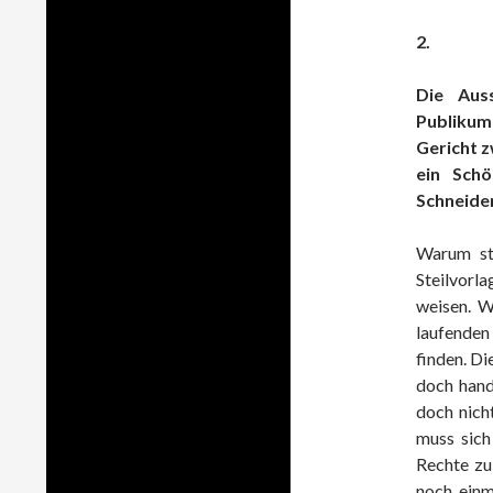
2.
Die Aus
Publiku
Gericht z
ein Sch
Schneider
Warum ste
Steilvorl
weisen. W
laufenden
finden. Di
doch hand
doch nicht
muss sich
Rechte zu
noch einm