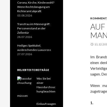
Corona, Kirche, Kindeswohl?
Wenn Rechtsbeugung am
Richteramt abprallt
03.08.2026
KOMMENT
AUF
Transfrau im Männergriff:
Personenstand an der
MAN
Zellentür
28.07.2026
11.12.20
Heiliges Spektakel,
ausbrechendes Luxusross
27.07.2026
Im Brands
einen den
Verteidige
BELIEBTESTE BEITRÄGE
sagen. De
Was Sie bei
einer
Wenn man
Hausdurchsuc
zugetrage
hung beachten
müssen
1.
Einkaufswagen