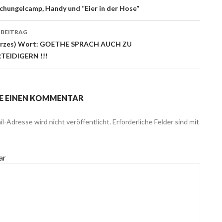
ags-
chungelcamp, Handy und “Eier in der Hose”
ation
 BEITRAG
kurzes) Wort: GOETHE SPRACH AUCH ZU
TEIDIGERN !!!
E EINEN KOMMENTAR
l-Adresse wird nicht veröffentlicht.
Erforderliche Felder sind mit
ar