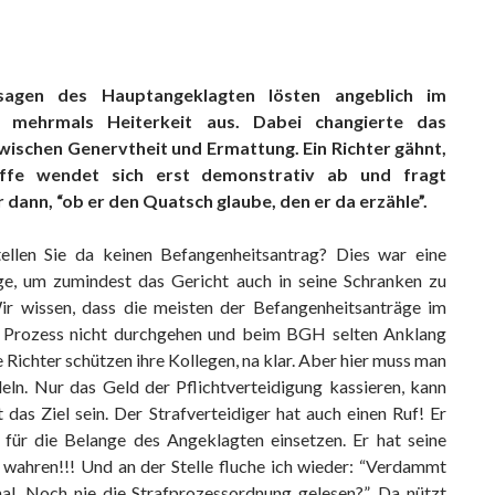
sagen des Hauptangeklagten lösten angeblich im
m mehrmals Heiterkeit aus. Dabei changierte das
wischen Genervtheit und Ermattung. Ein Richter gähnt,
öffe wendet sich erst demonstrativ ab und fragt
 dann, “ob er den Quatsch glaube, den er da erzähle”.
llen Sie da keinen Befangenheitsantrag? Dies war eine
age, um zumindest das Gericht auch in seine Schranken zu
ir wissen, dass die meisten der Befangenheitsanträge im
 Prozess nicht durchgehen und beim BGH selten Anklang
e Richter schützen ihre Kollegen, na klar. Aber hier muss man
eln. Nur das Geld der Pflichtverteidigung kassieren, kann
 das Ziel sein. Der Strafverteidiger hat auch einen Ruf! Er
 für die Belange des Angeklagten einsetzen. Er hat seine
 wahren!!! Und an der Stelle fluche ich wieder: “Verdammt
al. Noch nie die Strafprozessordnung gelesen?”. Da nützt