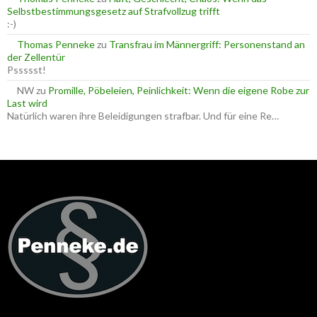
Selbstbestimmungsgesetz auf Strafvollzug trifft
:-)
Thomas Penneke
zu
Transfrau im Männergriff: Personenstand an
der Zellentür
Pssssst!
NW
zu
Promille, Pöbeleien, Peinlichkeit: Wenn die eigene Robe zur
Last wird
Natürlich waren ihre Beleidigungen strafbar. Und für eine Re…