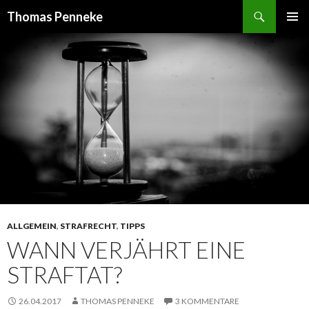
Suchen
Thomas Penneke
SPRINGE
PRIMÄR
ZUM
MENÜ
INHALT
ALLGEMEIN
,
STRAFRECHT
,
TIPPS
WANN VERJÄHRT EINE
STRAFTAT?
26.04.2017
THOMAS PENNEKE
3 KOMMENTARE