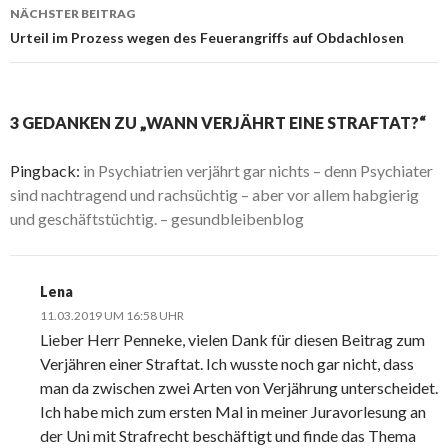
Navigation
NÄCHSTER BEITRAG
Urteil im Prozess wegen des Feuerangriffs auf Obdachlosen
3 GEDANKEN ZU „WANN VERJÄHRT EINE STRAFTAT?“
Pingback:
in Psychiatrien verjährt gar nichts – denn Psychiater
sind nachtragend und rachsüchtig – aber vor allem habgierig
und geschäftstüchtig. – gesundbleibenblog
Lena
11.03.2019 UM 16:58 UHR
Lieber Herr Penneke, vielen Dank für diesen Beitrag zum
Verjähren einer Straftat. Ich wusste noch gar nicht, dass
man da zwischen zwei Arten von Verjährung unterscheidet.
Ich habe mich zum ersten Mal in meiner Juravorlesung an
der Uni mit Strafrecht beschäftigt und finde das Thema