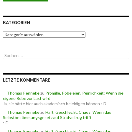
KATEGORIEN
K
a
t
e
S
g
u
o
c
r
h
i
e
e
LETZTE KOMMENTARE
n
n
n
a
Thomas Penneke
zu
Promille, Pöbeleien, Peinlichkeit: Wenn die
c
eigene Robe zur Last wird
h
Ja, sie hätte hier auch akademisch beleidigen können :-D
:
Thomas Penneke
zu
Haft, Geschlecht, Chaos: Wenn das
Selbstbestimmungsgesetz auf Strafvollzug trifft
:-D
Thomas Penneke
zu
Haft, Geschlecht, Chaos: Wenn das