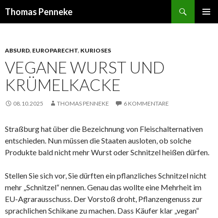
Suchen
Thomas Penneke
SPRINGE
PRIMÄR
ZUM
MENÜ
INHALT
ABSURD
,
EUROPARECHT
,
KURIOSES
VEGANE WURST UND
KRÜMELKACKE
08.10.2025
THOMAS PENNEKE
6 KOMMENTARE
Straßburg hat über die Bezeichnung von Fleischalternativen
entschieden. Nun müssen die Staaten ausloten, ob solche
Produkte bald nicht mehr Wurst oder Schnitzel heißen dürfen.
Stellen Sie sich vor, Sie dürften ein pflanzliches Schnitzel nicht
mehr „Schnitzel“ nennen. Genau das wollte eine Mehrheit im
EU-Agrarausschuss. Der Vorstoß droht, Pflanzengenuss zur
sprachlichen Schikane zu machen. Dass Käufer klar „vegan“