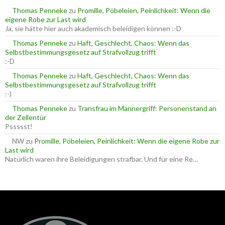
a
Thomas Penneke
zu
Promille, Pöbeleien, Peinlichkeit: Wenn die
c
eigene Robe zur Last wird
h
Ja, sie hätte hier auch akademisch beleidigen können :-D
:
Thomas Penneke
zu
Haft, Geschlecht, Chaos: Wenn das
Selbstbestimmungsgesetz auf Strafvollzug trifft
:-D
Thomas Penneke
zu
Haft, Geschlecht, Chaos: Wenn das
Selbstbestimmungsgesetz auf Strafvollzug trifft
:-)
Thomas Penneke
zu
Transfrau im Männergriff: Personenstand an
der Zellentür
Pssssst!
NW
zu
Promille, Pöbeleien, Peinlichkeit: Wenn die eigene Robe zur
Last wird
Natürlich waren ihre Beleidigungen strafbar. Und für eine Re…