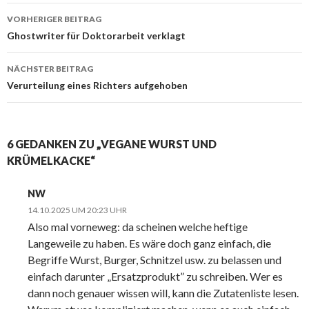
VORHERIGER BEITRAG
Beitrags-
Ghostwriter für Doktorarbeit verklagt
Navigation
NÄCHSTER BEITRAG
Verurteilung eines Richters aufgehoben
6 GEDANKEN ZU „VEGANE WURST UND
KRÜMELKACKE“
NW
14.10.2025 UM 20:23 UHR
Also mal vorneweg: da scheinen welche heftige
Langeweile zu haben. Es wäre doch ganz einfach, die
Begriffe Wurst, Burger, Schnitzel usw. zu belassen und
einfach darunter „Ersatzprodukt” zu schreiben. Wer es
dann noch genauer wissen will, kann die Zutatenliste lesen.