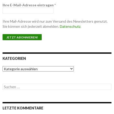
Ihre E-Mail-Adresse eintragen
*
Ihre Mail-Adresse wird nur zum Versand des Newsletters genutzt.
Sie können sich jederzeit abmelden.
Datenschutz
.
KATEGORIEN
K
a
t
e
S
g
u
o
c
r
h
i
e
e
LETZTE KOMMENTARE
n
n
n