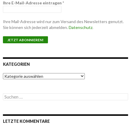
Ihre E-Mail-Adresse eintragen
*
Ihre Mail-Adresse wird nur zum Versand des Newsletters genutzt.
Sie können sich jederzeit abmelden.
Datenschutz
.
KATEGORIEN
K
a
t
e
S
g
u
o
c
r
h
i
e
e
LETZTE KOMMENTARE
n
n
n