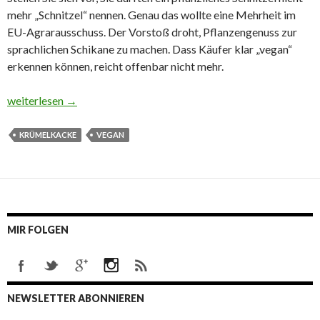
mehr „Schnitzel“ nennen. Genau das wollte eine Mehrheit im
EU-Agrarausschuss. Der Vorstoß droht, Pflanzengenuss zur
sprachlichen Schikane zu machen. Dass Käufer klar „vegan“
erkennen können, reicht offenbar nicht mehr.
Vegane Wurst und Krümelkacke
weiterlesen
→
KRÜMELKACKE
VEGAN
MIR FOLGEN
NEWSLETTER ABONNIEREN