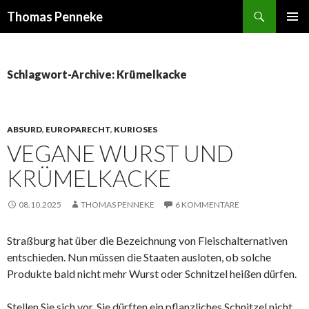
Suchen
Thomas Penneke
SPRINGE
PRIMÄR
ZUM
MENÜ
INHALT
Schlagwort-Archive: Krümelkacke
ABSURD
,
EUROPARECHT
,
KURIOSES
VEGANE WURST UND
KRÜMELKACKE
08.10.2025
THOMAS PENNEKE
6 KOMMENTARE
Straßburg hat über die Bezeichnung von Fleischalternativen
entschieden. Nun müssen die Staaten ausloten, ob solche
Produkte bald nicht mehr Wurst oder Schnitzel heißen dürfen.
Stellen Sie sich vor, Sie dürften ein pflanzliches Schnitzel nicht