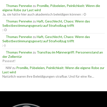
n
a
Thomas Penneke
zu
Promille, Pöbeleien, Peinlichkeit: Wenn die
c
eigene Robe zur Last wird
h
Ja, sie hätte hier auch akademisch beleidigen können :-D
:
Thomas Penneke
zu
Haft, Geschlecht, Chaos: Wenn das
Selbstbestimmungsgesetz auf Strafvollzug trifft
:-D
Thomas Penneke
zu
Haft, Geschlecht, Chaos: Wenn das
Selbstbestimmungsgesetz auf Strafvollzug trifft
:-)
Thomas Penneke
zu
Transfrau im Männergriff: Personenstand an
der Zellentür
Pssssst!
NW
zu
Promille, Pöbeleien, Peinlichkeit: Wenn die eigene Robe zur
Last wird
Natürlich waren ihre Beleidigungen strafbar. Und für eine Re…