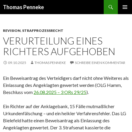
Suchen
Thomas Penneke
SPRINGE
PRIMÄR
ZUM
MENÜ
INHALT
REVISION
,
STRAFPROZESSRECHT
VERURTEILUNG EINES
RICHTERS AUFGEHOBEN
09.10.2025
THOMAS PENNEKE
SCHREIBE EINEN KOMMENTAR
Ein Beweis­antrag des Verteidigers darf nicht ohne Weiteres als
Einlassung des Angeklagten gewertet werden (OLG Hamm,
Beschluss vom
26.08.2025 – 3 ORs 29/25
).
Ein Richter auf der Anklagebank, 15 Fälle mutmaßlicher
Urkundenfälschung – und ein heikler Verfahrensfehler. Das LG
Bielefeld hatte einen Beweisantrag als Einlassung des
Angeklagten gewertet. Der 3. Strafsenat kassierte die