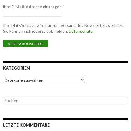
Ihre E-Mail-Adresse eintragen
*
Ihre Mail-Adresse wird nur zum Versand des Newsletters genutzt.
Sie können sich jederzeit abmelden.
Datenschutz
.
KATEGORIEN
K
a
t
e
S
g
u
o
c
r
h
i
e
e
LETZTE KOMMENTARE
n
n