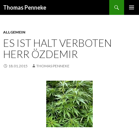
Suchen
Thomas Penneke
SPRINGE
PRIMÄR
ZUM
MENÜ
INHALT
ALLGEMEIN
ES IST HALT VERBOTEN
HERR ÖZDEMIR
18.01.2015
THOMAS PENNEKE