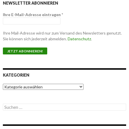
NEWSLETTER ABONNIEREN
Ihre E-Mail-Adresse eintragen
*
Ihre Mail-Adresse wird nur zum Versand des Newsletters genutzt.
Sie können sich jederzeit abmelden.
Datenschutz
.
KATEGORIEN
K
a
t
e
S
g
u
o
c
r
h
i
e
e