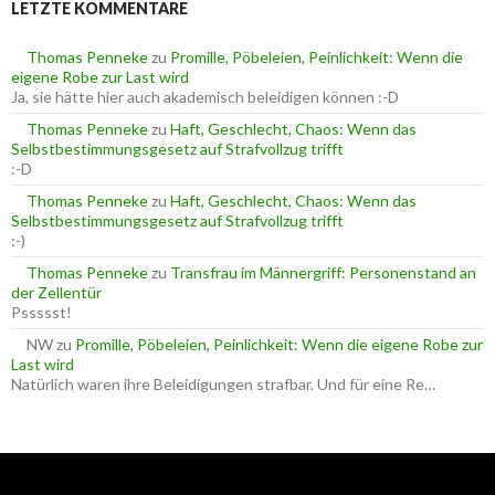
LETZTE KOMMENTARE
n
n
n
a
Thomas Penneke
zu
Promille, Pöbeleien, Peinlichkeit: Wenn die
c
eigene Robe zur Last wird
h
Ja, sie hätte hier auch akademisch beleidigen können :-D
:
Thomas Penneke
zu
Haft, Geschlecht, Chaos: Wenn das
Selbstbestimmungsgesetz auf Strafvollzug trifft
:-D
Thomas Penneke
zu
Haft, Geschlecht, Chaos: Wenn das
Selbstbestimmungsgesetz auf Strafvollzug trifft
:-)
Thomas Penneke
zu
Transfrau im Männergriff: Personenstand an
der Zellentür
Pssssst!
NW
zu
Promille, Pöbeleien, Peinlichkeit: Wenn die eigene Robe zur
Last wird
Natürlich waren ihre Beleidigungen strafbar. Und für eine Re…