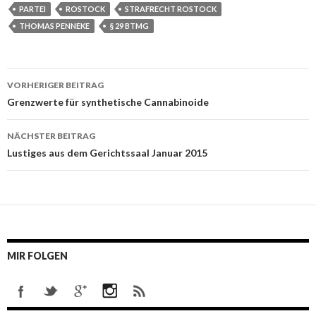
PARTEI
ROSTOCK
STRAFRECHT ROSTOCK
THOMAS PENNEKE
§ 29 BTMG
VORHERIGER BEITRAG
Beitrags-
Grenzwerte für synthetische Cannabinoide
Navigation
NÄCHSTER BEITRAG
Lustiges aus dem Gerichtssaal Januar 2015
MIR FOLGEN