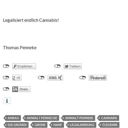
Legalisiert endlich Cannabis!
Thomas Penneke
ANBAU
ANWALT PENNECKE
ANWALT PENNEKE
CANNABIS
DIE GRÜNEN
GRÜNE
HANF
LEGALISIERUNG
ÖZDEMIR