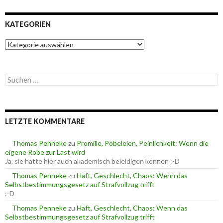
KATEGORIEN
K
a
t
e
S
g
u
o
c
r
h
i
e
e
LETZTE KOMMENTARE
n
n
n
a
Thomas Penneke
zu
Promille, Pöbeleien, Peinlichkeit: Wenn die
c
eigene Robe zur Last wird
h
Ja, sie hätte hier auch akademisch beleidigen können :-D
:
Thomas Penneke
zu
Haft, Geschlecht, Chaos: Wenn das
Selbstbestimmungsgesetz auf Strafvollzug trifft
:-D
Thomas Penneke
zu
Haft, Geschlecht, Chaos: Wenn das
Selbstbestimmungsgesetz auf Strafvollzug trifft