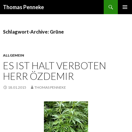
Suchen
Thomas Penneke
SPRINGE
PRIMÄR
ZUM
MENÜ
INHALT
Schlagwort-Archive: Grüne
ALLGEMEIN
ES IST HALT VERBOTEN
HERR ÖZDEMIR
18.01.2015
THOMAS PENNEKE