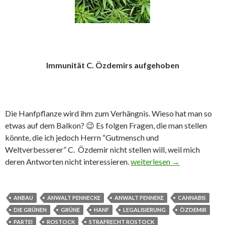
Immunität C. Özdemirs aufgehoben
Die Hanfpflanze wird ihm zum Verhängnis. Wieso hat man so
etwas auf dem Balkon? 😉 Es folgen Fragen, die man stellen
könnte, die ich jedoch Herrn “Gutmensch und
Weltverbesserer” C. Özdemir nicht stellen will, weil mich
deren Antworten nicht interessieren.
Es ist halt verboten Herr 
weiterlesen
→
ANBAU
ANWALT PENNECKE
ANWALT PENNEKE
CANNABIS
DIE GRÜNEN
GRÜNE
HANF
LEGALISIERUNG
ÖZDEMIR
PARTEI
ROSTOCK
STRAFRECHT ROSTOCK