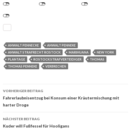
ANWALT PENNECKE
ANWALT PENNEKE
ANWALT STRAFRECHT ROSTOCK
MARIHUANA
NEW YORK
PLANTAGE
ROSTOCK STRAFVERTEIDIGER
THOMAS
THOMAS PENNEKE
VERBRECHEN
VORHERIGER BEITRAG
Beitrags-
Fahrerlaubnisentzug bei Konsum einer Kräutermischung mit
harter Droge
Navigation
NÄCHSTER BEITRAG
Kuder will Fußfessel für Hooligans