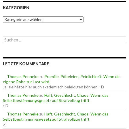
KATEGORIEN
K
a
t
e
S
g
u
o
c
r
h
i
e
e
LETZTE KOMMENTARE
n
n
n
a
Thomas Penneke
zu
Promille, Pöbeleien, Peinlichkeit: Wenn die
c
eigene Robe zur Last wird
h
Ja, sie hätte hier auch akademisch beleidigen können :-D
:
Thomas Penneke
zu
Haft, Geschlecht, Chaos: Wenn das
Selbstbestimmungsgesetz auf Strafvollzug trifft
:-D
Thomas Penneke
zu
Haft, Geschlecht, Chaos: Wenn das
Selbstbestimmungsgesetz auf Strafvollzug trifft
:-)