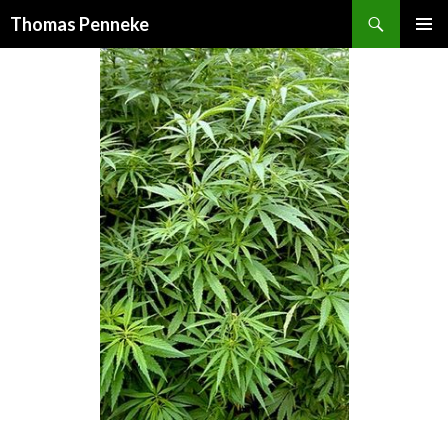
Suchen
Thomas Penneke
SPRINGE
PRIMÄR
ZUM
MENÜ
INHALT