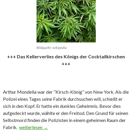
Bildquelle: wikipedia
+++ Das Kellerverlies des Königs der Cocktailkirschen
+++
Arthur Mondella war der “Kirsch-König” von New York. Als die
Polizei eines Tages seine Fabrik durchsuchen will, schießt er
sich in den Kopf. Er hatte ein dunkles Geheimnis. Bevor dies
aufgedeckt wurde, wählte er den Freitod. Den Grund für seinen
Selbstmord finden die Polizisten in einem geheimen Raum der
Fabrik.
Das dunkle Geheimnis des Kirsch-Königs
weiterlesen
→