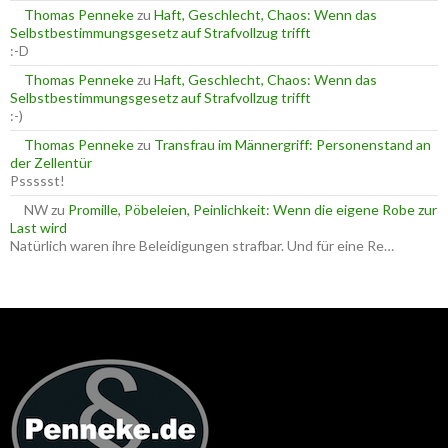
Thomas Penneke
zu
Haft, Geschlecht, Chaos: Wenn das
Selbstbestimmungsgesetz auf Strafvollzug trifft
:-D
Thomas Penneke
zu
Haft, Geschlecht, Chaos: Wenn das
Selbstbestimmungsgesetz auf Strafvollzug trifft
:-)
Thomas Penneke
zu
Transfrau im Männergriff: Personenstand an
der Zellentür
Pssssst!
NW
zu
Promille, Pöbeleien, Peinlichkeit: Wenn die eigene Robe zur
Last wird
Natürlich waren ihre Beleidigungen strafbar. Und für eine Re…