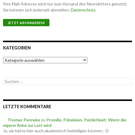
Ihre Mail-Adresse wird nur zum Versand des Newsletters genutzt.
Sie können sich jederzeit abmelden.
Datenschutz
.
KATEGORIEN
K
a
t
e
S
g
u
o
c
r
h
i
e
e
LETZTE KOMMENTARE
n
n
n
a
Thomas Penneke
zu
Promille, Pöbeleien, Peinlichkeit: Wenn die
c
eigene Robe zur Last wird
h
Ja, sie hätte hier auch akademisch beleidigen können :-D
: