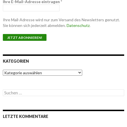
Ihre E-Mail-Adresse eintragen
*
Ihre Mail-Adresse wird nur zum Versand des Newsletters genutzt.
Sie können sich jederzeit abmelden.
Datenschutz
.
KATEGORIEN
K
a
t
e
S
g
u
o
c
r
h
i
e
e
LETZTE KOMMENTARE
n
n
n