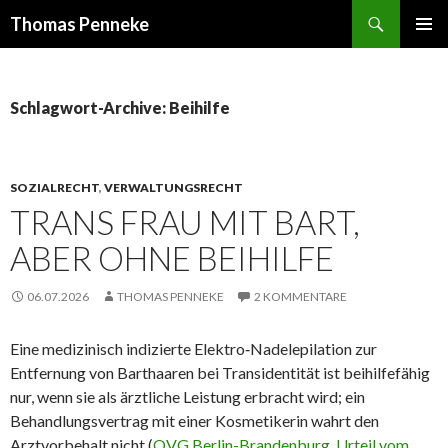
Suchen
Thomas Penneke
SPRINGE
PRIMÄR
ZUM
MENÜ
INHALT
Schlagwort-Archive: Beihilfe
SOZIALRECHT
,
VERWALTUNGSRECHT
TRANS FRAU MIT BART,
ABER OHNE BEIHILFE
06.07.2026
THOMAS PENNEKE
2 KOMMENTARE
Eine medizinisch indizierte Elektro‑Nadelepilation zur
Entfernung von Barthaaren bei Transidentität ist beihilfefähig
nur, wenn sie als ärztliche Leistung erbracht wird; ein
Behandlungsvertrag mit einer Kosmetikerin wahrt den
Arztvorbehalt nicht (
OVG Berlin-Brandenburg, Urteil vom