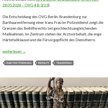
28.05.2026 – OVG 4 B 3/23
).
Die Entscheidung des OVG Berlin-Brandenburg zur
Barthaarentfernung einer trans Frau im Polizeidienst zeigt die
Grenzen des Beihilferechts bei geschlechtsangleichenden
Maßnahmen. Im Zentrum stehen der Arztvorbehalt, die enge
Härtefallklausel und die Fürsorgepflicht des Dienstherrn.
Trans Frau mit Bart, aber ohne Beihilfe
weiterlesen
→
BARTENTFERNUNG
BEIHILFE
TRANSFRAU