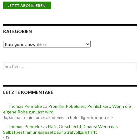
KATEGORIEN
K
a
t
e
S
g
u
o
c
r
h
i
e
e
LETZTE KOMMENTARE
n
n
n
a
Thomas Penneke
zu
Promille, Pöbeleien, Peinlichkeit: Wenn die
c
eigene Robe zur Last wird
h
Ja, sie hätte hier auch akademisch beleidigen können :-D
:
Thomas Penneke
zu
Haft, Geschlecht, Chaos: Wenn das
Selbstbestimmungsgesetz auf Strafvollzug trifft
:-D