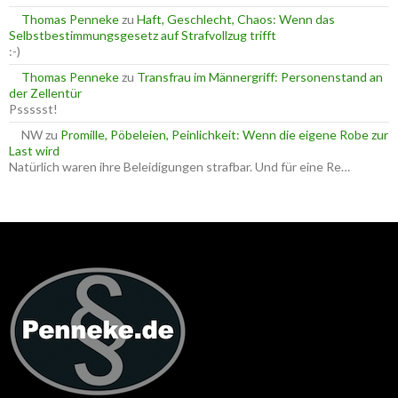
Thomas Penneke
zu
Haft, Geschlecht, Chaos: Wenn das
Selbstbestimmungsgesetz auf Strafvollzug trifft
:-)
Thomas Penneke
zu
Transfrau im Männergriff: Personenstand an
der Zellentür
Pssssst!
NW
zu
Promille, Pöbeleien, Peinlichkeit: Wenn die eigene Robe zur
Last wird
Natürlich waren ihre Beleidigungen strafbar. Und für eine Re…