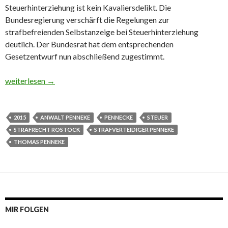
Steuerhinterziehung ist kein Kavaliersdelikt. Die
Bundesregierung verschärft die Regelungen zur
strafbefreienden Selbstanzeige bei Steuerhinterziehung
deutlich. Der Bundesrat hat dem entsprechenden
Gesetzentwurf nun abschließend zugestimmt.
Die Steuerehrlichkeit von 2015
weiterlesen
→
2015
ANWALT PENNEKE
PENNECKE
STEUER
STRAFRECHT ROSTOCK
STRAFVERTEIDIGER PENNEKE
THOMAS PENNEKE
MIR FOLGEN