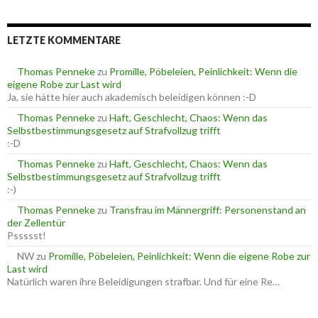
c
r
h
i
e
e
LETZTE KOMMENTARE
n
n
n
a
Thomas Penneke
zu
Promille, Pöbeleien, Peinlichkeit: Wenn die
c
eigene Robe zur Last wird
h
Ja, sie hätte hier auch akademisch beleidigen können :-D
:
Thomas Penneke
zu
Haft, Geschlecht, Chaos: Wenn das
Selbstbestimmungsgesetz auf Strafvollzug trifft
:-D
Thomas Penneke
zu
Haft, Geschlecht, Chaos: Wenn das
Selbstbestimmungsgesetz auf Strafvollzug trifft
:-)
Thomas Penneke
zu
Transfrau im Männergriff: Personenstand an
der Zellentür
Pssssst!
NW
zu
Promille, Pöbeleien, Peinlichkeit: Wenn die eigene Robe zur
Last wird
Natürlich waren ihre Beleidigungen strafbar. Und für eine Re…