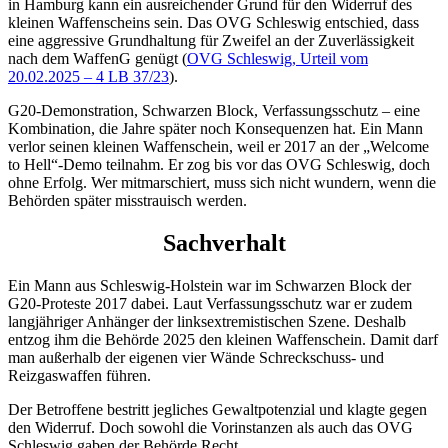
in Hamburg kann ein ausreichender Grund für den Widerruf des
kleinen Waffenscheins sein. Das OVG Schleswig entschied, dass
eine aggressive Grundhaltung für Zweifel an der Zuverlässigkeit
nach dem WaffenG genügt (
OVG Schleswig, Urteil vom
20.02.2025 – 4 LB 37/23
).
G20-Demonstration, Schwarzen Block, Verfassungsschutz – eine
Kombination, die Jahre später noch Konsequenzen hat. Ein Mann
verlor seinen kleinen Waffenschein, weil er 2017 an der „Welcome
to Hell“-Demo teilnahm. Er zog bis vor das OVG Schleswig, doch
ohne Erfolg. Wer mitmarschiert, muss sich nicht wundern, wenn die
Behörden später misstrauisch werden.
Sachverhalt
Ein Mann aus Schleswig-Holstein war im Schwarzen Block der
G20-Proteste 2017 dabei. Laut Verfassungsschutz war er zudem
langjähriger Anhänger der linksextremistischen Szene. Deshalb
entzog ihm die Behörde 2025 den kleinen Waffenschein. Damit darf
man außerhalb der eigenen vier Wände Schreckschuss- und
Reizgaswaffen führen.
Der Betroffene bestritt jegliches Gewaltpotenzial und klagte gegen
den Widerruf. Doch sowohl die Vorinstanzen als auch das OVG
Schleswig gaben der Behörde Recht.