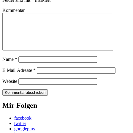
Felder sind mit
*
markiert
Kommentar
Name
*
E-Mail-Adresse
*
Website
Mir Folgen
facebook
twitter
googleplus