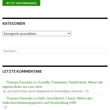
KATEGORIEN
K
a
t
e
S
g
u
o
c
r
h
i
e
e
LETZTE KOMMENTARE
n
n
n
a
Thomas Penneke
zu
Promille, Pöbeleien, Peinlichkeit: Wenn die
c
eigene Robe zur Last wird
h
Ja, sie hätte hier auch akademisch beleidigen können :-D
:
Thomas Penneke
zu
Haft, Geschlecht, Chaos: Wenn das
Selbstbestimmungsgesetz auf Strafvollzug trifft
:-D