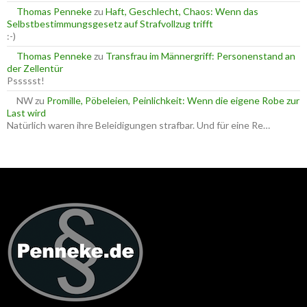
Thomas Penneke
zu
Haft, Geschlecht, Chaos: Wenn das
Selbstbestimmungsgesetz auf Strafvollzug trifft
:-)
Thomas Penneke
zu
Transfrau im Männergriff: Personenstand an
der Zellentür
Pssssst!
NW
zu
Promille, Pöbeleien, Peinlichkeit: Wenn die eigene Robe zur
Last wird
Natürlich waren ihre Beleidigungen strafbar. Und für eine Re…