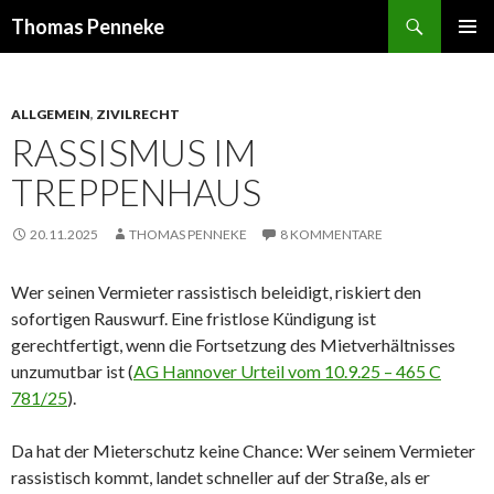
Suchen
Thomas Penneke
SPRINGE
PRIMÄR
ZUM
MENÜ
INHALT
ALLGEMEIN
,
ZIVILRECHT
RASSISMUS IM
TREPPENHAUS
20.11.2025
THOMAS PENNEKE
8 KOMMENTARE
Wer seinen Vermieter rassistisch beleidigt, riskiert den
sofortigen Rauswurf. Eine fristlose Kündigung ist
gerechtfertigt, wenn die Fortsetzung des Mietverhältnisses
unzumutbar ist (
AG Hannover Urteil vom 10.9.25 – 465 C
781/25
).
Da hat der Mieterschutz keine Chance: Wer seinem Vermieter
rassistisch kommt, landet schneller auf der Straße, als er