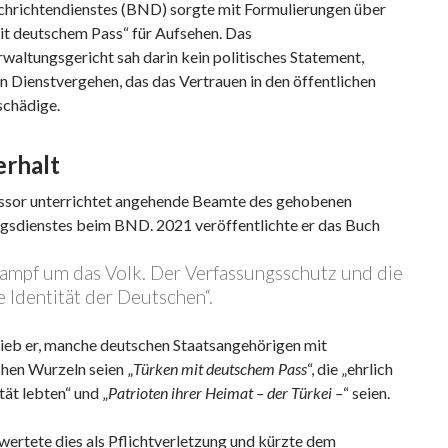
hrichtendienstes (BND) sorgte mit Formulierungen über
it deutschem Pass“ für Aufsehen. Das
altungsgericht sah darin kein politisches Statement,
n Dienstvergehen, das das Vertrauen in den öffentlichen
schädige.
erhalt
ssor unterrichtet angehende Beamte des gehobenen
gsdienstes beim BND. 2021 veröffentlichte er das Buch
ampf um das Volk. Der Verfassungsschutz und die
e Identität der Deutschen“.
rieb er, manche deutschen Staatsangehörigen mit
hen Wurzeln seien „
Türken mit deutschem Pass
“, die „ehrlich
tät lebten“ und „
Patrioten ihrer Heimat – der Türkei –
“ seien.
ertete dies als Pflichtverletzung und kürzte dem