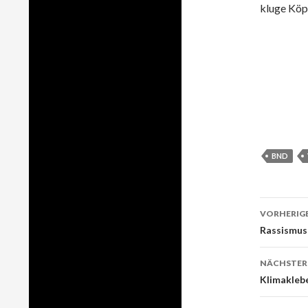
kluge Köp
BND
VORHERIGE
Beitr
Rassismus
Navig
NÄCHSTER
Klimakleb