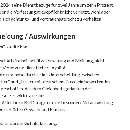
 2024 seine Dienstbezüge für zwei Jahre um zehn Prozent.
er die Verfassungstreuepflicht nicht verletzt, wohl aber
 sich achtungs- und vertrauensgerecht zu verhalten.
heidung / Auswirkungen
G stellte klar:
chaftsfreiheit schützt Forschung und Meinung, nicht
e Verletzung dienstlicher Loyalität.
ofessor habe durch seine Unterscheidung zwischen
chen“ und „Türken mit deutschem Pass“ ein bewertendes
 geschaffen, das dem Gleichheitsgedanken des
esetzes widerspreche.
sbilder beim BND trage er eine besondere Verantwortung –
orte hätten Gewicht und Einfluss.
b es bei der Gehaltskürzung.