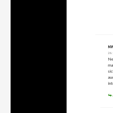
N
26.
Ne
ma
si
au
int