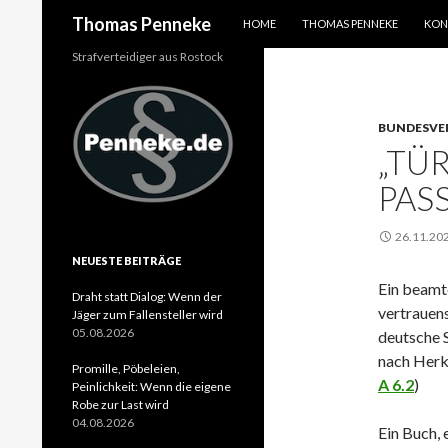
SPRINGE ZUM INHALT
Suchen
Thomas Penneke
HOME
THOMAS PENNEKE
KON
Strafverteidiger aus Rostock
BUNDESVE
„TÜ
PASS
26.11.20
NEUESTE BEITRÄGE
Ein beamte
Draht statt Dialog: Wenn der
vertrauen
Jäger zum Fallensteller wird
05.08.2026
deutsche 
nach Herk
Promille, Pöbeleien,
A 6.2
)
Peinlichkeit: Wenn die eigene
Robe zur Last wird
04.08.2026
Ein Buch, 