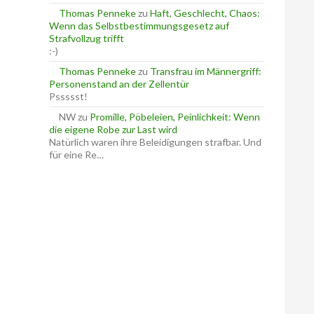
Thomas Penneke
zu
Haft, Geschlecht, Chaos:
Wenn das Selbstbestimmungsgesetz auf
Strafvollzug trifft
:-)
Thomas Penneke
zu
Transfrau im Männergriff:
Personenstand an der Zellentür
Pssssst!
NW
zu
Promille, Pöbeleien, Peinlichkeit: Wenn
die eigene Robe zur Last wird
Natürlich waren ihre Beleidigungen strafbar. Und
für eine Re…