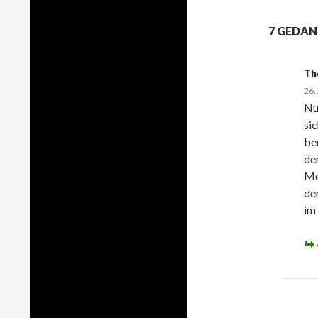
7 GEDAN
Th
26.
Nu
si
be
de
Me
de
im