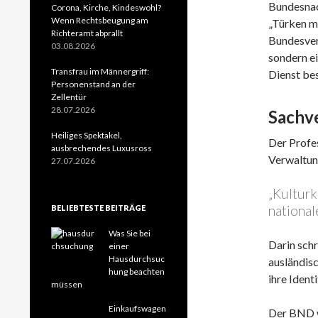
Bundesnac
Corona, Kirche, Kindeswohl?
Wenn Rechtsbeugung am
„Türken m
Richteramt abprallt
Bundesverw
03.08.2026
sondern ei
Transfrau im Männergriff:
Dienst be
Personenstand an der
Zellentür
28.07.2026
Sachv
Heiliges Spektakel,
Der Profe
ausbrechendes Luxusross
Verwaltun
27.07.2026
„Kulturk
national
BELIEBTESTE BEITRÄGE
Was Sie bei
Darin sch
einer
Hausdurchsuc
ausländisc
hung beachten
ihre Identi
müssen
Einkaufswagen
Der BND w