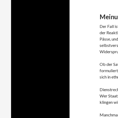
Meinu
Der Fall i
der Reakti
Pässe, und
selbstvers
Widerspruc
Ob der Sa
formulier
sich in et
Dienstrech
Wer Staats
klingen w
Manchmal r