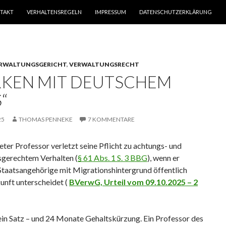
TAKT
VERHALTENSREGELN
IMPRESSUM
DATENSCHUTZERKLÄRUNG
RWALTUNGSGERICHT
,
VERWALTUNGSRECHT
RKEN MIT DEUTSCHEM
“
25
THOMAS PENNEKE
7 KOMMENTARE
ter Professor verletzt seine Pflicht zu achtungs- und
sgerechtem Verhalten (
§ 61 Abs. 1 S. 3 BBG
), wenn er
Staatsangehörige mit Migrationshintergrund öffentlich
unft unterscheidet (
BVerwG, Urteil vom 09.10.2025 – 2
ein Satz – und 24 Monate Gehaltskürzung. Ein Professor des