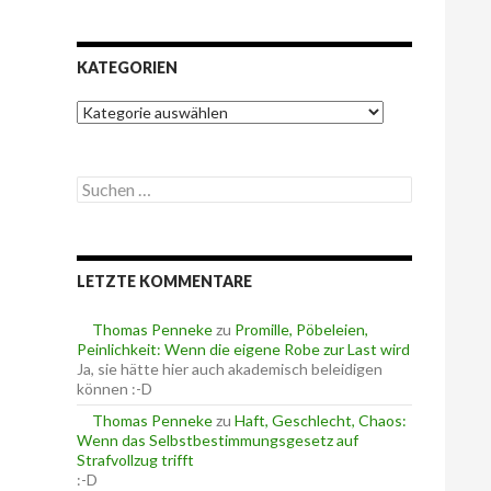
KATEGORIEN
K
a
t
e
S
g
u
o
c
r
h
i
e
e
LETZTE KOMMENTARE
n
n
n
a
Thomas Penneke
zu
Promille, Pöbeleien,
c
Peinlichkeit: Wenn die eigene Robe zur Last wird
h
Ja, sie hätte hier auch akademisch beleidigen
:
können :-D
Thomas Penneke
zu
Haft, Geschlecht, Chaos:
Wenn das Selbstbestimmungsgesetz auf
Strafvollzug trifft
:-D