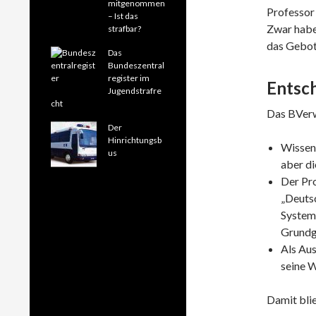
mitgenommen
Professor
– Ist das
Zwar habe 
strafbar?
das Gebot,
Das
Bundeszentral
register im
Entsc
Jugendstrafre
cht
Das BVerw
Der
Hinrichtungsb
Wissens
us
aber di
Der Pr
„Deuts
System
Grundg
Als Au
seine W
Damit blie