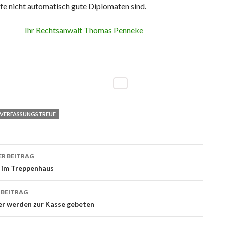
fe nicht automatisch gute Diplomaten sind.
Ihr Rechtsanwalt Thomas Penneke
VERFASSUNGSTREUE
R BEITRAG
ags-
 im Treppenhaus
ation
 BEITRAG
er werden zur Kasse gebeten