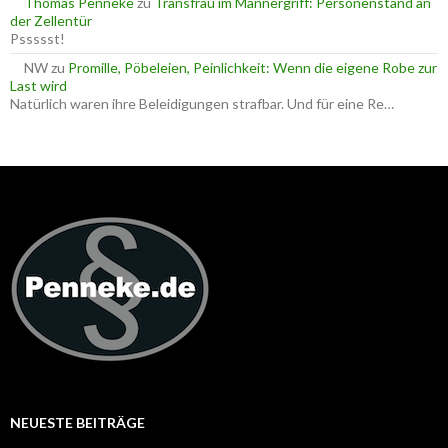
Thomas Penneke
zu
Transfrau im Männergriff: Personenstand an
der Zellentür
Pssssst!
NW
zu
Promille, Pöbeleien, Peinlichkeit: Wenn die eigene Robe zur
Last wird
Natürlich waren ihre Beleidigungen strafbar. Und für eine Re…
NEUESTE BEITRÄGE