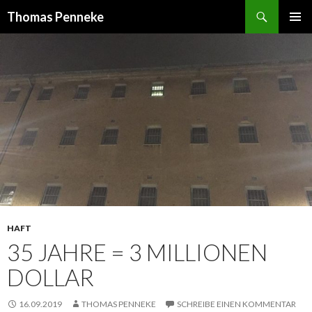
Suchen
Thomas Penneke
SPRINGE
PRIMÄR
ZUM
MENÜ
INHALT
HAFT
35 JAHRE = 3 MILLIONEN
DOLLAR
16.09.2019
THOMAS PENNEKE
SCHREIBE EINEN KOMMENTAR