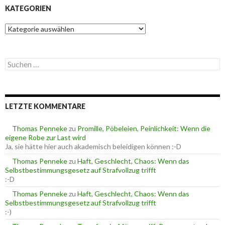
KATEGORIEN
K
a
t
e
S
g
u
o
c
r
h
i
e
e
LETZTE KOMMENTARE
n
n
n
a
Thomas Penneke
zu
Promille, Pöbeleien, Peinlichkeit: Wenn die
c
eigene Robe zur Last wird
h
Ja, sie hätte hier auch akademisch beleidigen können :-D
:
Thomas Penneke
zu
Haft, Geschlecht, Chaos: Wenn das
Selbstbestimmungsgesetz auf Strafvollzug trifft
:-D
Thomas Penneke
zu
Haft, Geschlecht, Chaos: Wenn das
Selbstbestimmungsgesetz auf Strafvollzug trifft
:-)