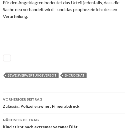
Für den Angeklagten bedeutet das Urteil jedenfalls, dass die
Sache neu verhandelt wird – und das prophezeie ich: dessen
Verurteilung.
BEWEISVERWERTUNGSVERBOT
ENCROCHAT
VORHERIGER BEITRAG
Beitrags-
Zulässig: Polizei erzwingt Fingerabdruck
Navigation
NÄCHSTER BEITRAG
Kind stirbt nach extremer veganer Diät