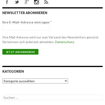
NEWSLETTER ABONNIEREN
Ihre E-Mail-Adresse eintragen
*
Ihre Mail-Adresse wird nur zum Versand des Newsletters genutzt.
Sie können sich jederzeit abmelden.
Datenschutz
.
KATEGORIEN
K
a
t
e
S
g
u
o