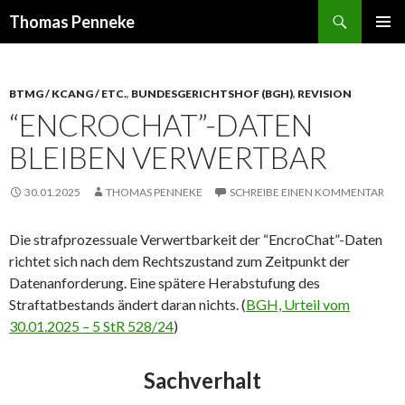
Suchen
Thomas Penneke
SPRINGE
PRIMÄR
ZUM
MENÜ
INHALT
BTMG / KCANG / ETC.
,
BUNDESGERICHTSHOF (BGH)
,
REVISION
“ENCROCHAT”-DATEN
BLEIBEN VERWERTBAR
30.01.2025
THOMAS PENNEKE
SCHREIBE EINEN KOMMENTAR
Die strafprozessuale Verwertbarkeit der “EncroChat”-Daten
richtet sich nach dem Rechtszustand zum Zeitpunkt der
Datenanforderung. Eine spätere Herabstufung des
Straftatbestands ändert daran nichts. (
BGH, Urteil vom
30.01.2025 – 5 StR 528/24
)
Sachverhalt