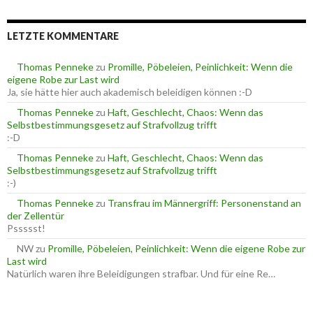
c
r
h
i
e
e
LETZTE KOMMENTARE
n
n
n
a
Thomas Penneke
zu
Promille, Pöbeleien, Peinlichkeit: Wenn die
c
eigene Robe zur Last wird
h
Ja, sie hätte hier auch akademisch beleidigen können :-D
:
Thomas Penneke
zu
Haft, Geschlecht, Chaos: Wenn das
Selbstbestimmungsgesetz auf Strafvollzug trifft
:-D
Thomas Penneke
zu
Haft, Geschlecht, Chaos: Wenn das
Selbstbestimmungsgesetz auf Strafvollzug trifft
:-)
Thomas Penneke
zu
Transfrau im Männergriff: Personenstand an
der Zellentür
Pssssst!
NW
zu
Promille, Pöbeleien, Peinlichkeit: Wenn die eigene Robe zur
Last wird
Natürlich waren ihre Beleidigungen strafbar. Und für eine Re…