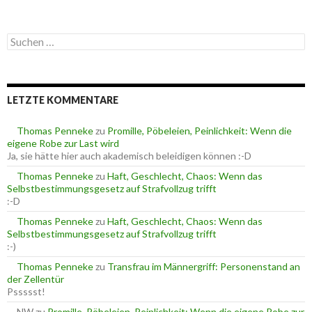
a
t
e
S
g
u
o
c
r
h
i
e
e
LETZTE KOMMENTARE
n
n
n
a
Thomas Penneke
zu
Promille, Pöbeleien, Peinlichkeit: Wenn die
c
eigene Robe zur Last wird
h
Ja, sie hätte hier auch akademisch beleidigen können :-D
:
Thomas Penneke
zu
Haft, Geschlecht, Chaos: Wenn das
Selbstbestimmungsgesetz auf Strafvollzug trifft
:-D
Thomas Penneke
zu
Haft, Geschlecht, Chaos: Wenn das
Selbstbestimmungsgesetz auf Strafvollzug trifft
:-)
Thomas Penneke
zu
Transfrau im Männergriff: Personenstand an
der Zellentür
Pssssst!
NW
zu
Promille, Pöbeleien, Peinlichkeit: Wenn die eigene Robe zur