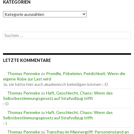
KATEGORIEN
K
a
t
e
S
g
u
o
c
r
h
i
e
e
LETZTE KOMMENTARE
n
n
n
a
Thomas Penneke
zu
Promille, Pöbeleien, Peinlichkeit: Wenn die
c
eigene Robe zur Last wird
h
Ja, sie hätte hier auch akademisch beleidigen können :-D
:
Thomas Penneke
zu
Haft, Geschlecht, Chaos: Wenn das
Selbstbestimmungsgesetz auf Strafvollzug trifft
:-D
Thomas Penneke
zu
Haft, Geschlecht, Chaos: Wenn das
Selbstbestimmungsgesetz auf Strafvollzug trifft
:-)
Thomas Penneke
zu
Transfrau im Männergriff: Personenstand an