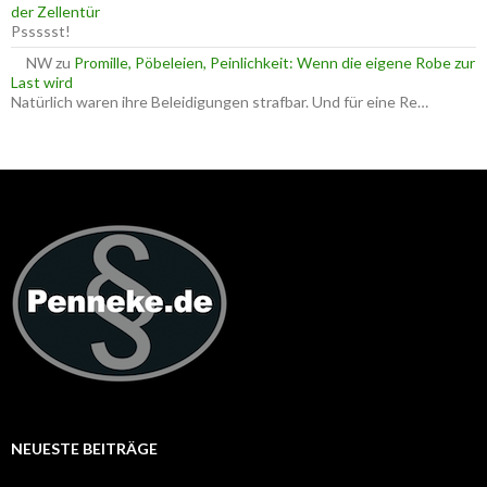
der Zellentür
Pssssst!
NW
zu
Promille, Pöbeleien, Peinlichkeit: Wenn die eigene Robe zur
Last wird
Natürlich waren ihre Beleidigungen strafbar. Und für eine Re…
NEUESTE BEITRÄGE