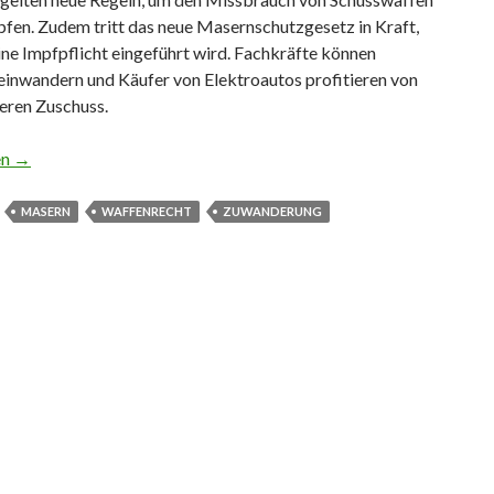
fen. Zudem tritt das neue Masernschutzgesetz in Kraft,
ne Impfpflicht eingeführt wird. Fachkräfte können
 einwandern und Käufer von Elektroautos profitieren von
eren Zuschuss.
en im März 2020
en
→
MASERN
WAFFENRECHT
ZUWANDERUNG