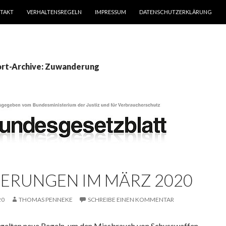
TAKT
VERHALTENSREGELN
IMPRESSUM
DATENSCHUTZERKLÄRUNG
rt-Archive: Zuwanderung
ERUNGEN IM MÄRZ 2020
20
THOMAS PENNEKE
SCHREIBE EINEN KOMMENTAR
 gelten neue Regeln, um den Missbrauch von Schusswaffen