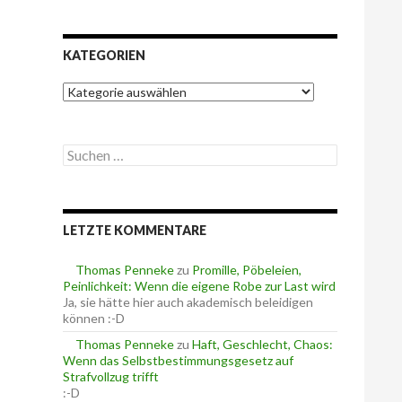
KATEGORIEN
K
a
t
e
S
g
u
o
c
r
h
i
e
e
LETZTE KOMMENTARE
n
n
n
a
Thomas Penneke
zu
Promille, Pöbeleien,
c
Peinlichkeit: Wenn die eigene Robe zur Last wird
h
Ja, sie hätte hier auch akademisch beleidigen
:
können :-D
Thomas Penneke
zu
Haft, Geschlecht, Chaos:
Wenn das Selbstbestimmungsgesetz auf
Strafvollzug trifft
:-D