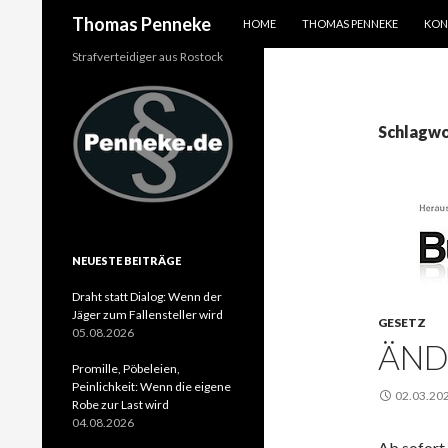
SPRINGE ZUM INHALT
Suchen
Thomas Penneke
HOME
THOMAS PENNEKE
KON
Strafverteidiger aus Rostock
Schlagwo
NEUESTE BEITRÄGE
Draht statt Dialog: Wenn der
Jäger zum Fallensteller wird
GESETZ
05.08.2026
ÄND
Promille, Pöbeleien,
Peinlichkeit: Wenn die eigene
02.03.20
Robe zur Last wird
04.08.2026
Ab sofort