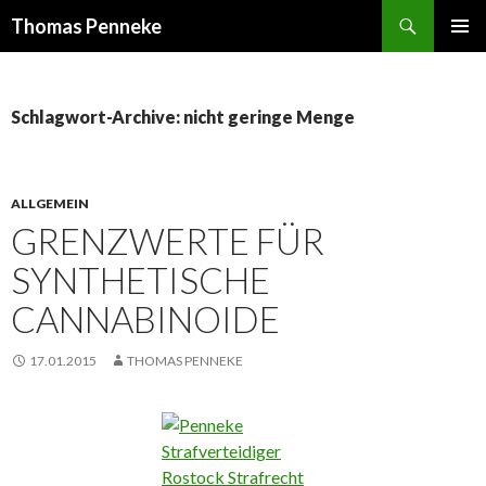
Suchen
Thomas Penneke
SPRINGE
PRIMÄR
ZUM
MENÜ
INHALT
Schlagwort-Archive: nicht geringe Menge
ALLGEMEIN
GRENZWERTE FÜR
SYNTHETISCHE
CANNABINOIDE
17.01.2015
THOMAS PENNEKE