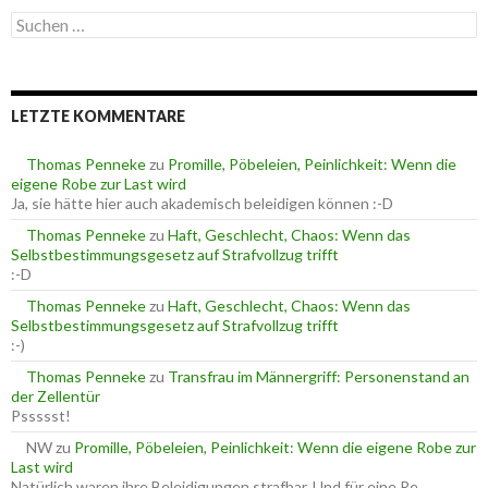
e
S
g
u
o
c
r
h
i
e
e
LETZTE KOMMENTARE
n
n
n
a
Thomas Penneke
zu
Promille, Pöbeleien, Peinlichkeit: Wenn die
c
eigene Robe zur Last wird
h
Ja, sie hätte hier auch akademisch beleidigen können :-D
:
Thomas Penneke
zu
Haft, Geschlecht, Chaos: Wenn das
Selbstbestimmungsgesetz auf Strafvollzug trifft
:-D
Thomas Penneke
zu
Haft, Geschlecht, Chaos: Wenn das
Selbstbestimmungsgesetz auf Strafvollzug trifft
:-)
Thomas Penneke
zu
Transfrau im Männergriff: Personenstand an
der Zellentür
Pssssst!
NW
zu
Promille, Pöbeleien, Peinlichkeit: Wenn die eigene Robe zur
Last wird
Natürlich waren ihre Beleidigungen strafbar. Und für eine Re…