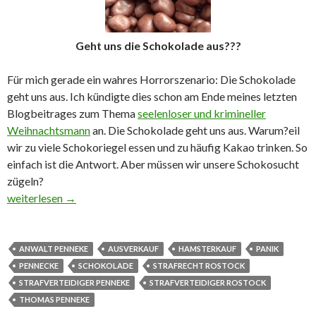
Geht uns die Schokolade aus???
Für mich gerade ein wahres Horrorszenario: Die Schokolade
geht uns aus. Ich kündigte dies schon am Ende meines letzten
Blogbeitrages zum Thema
seelenloser und krimineller
Weihnachtsmann
an. Die Schokolade geht uns aus. Warum?eil
wir zu viele Schokoriegel essen und zu häufig Kakao trinken. So
einfach ist die Antwort. Aber müssen wir unsere Schokosucht
zügeln?
Uns geht die Schokolade aus
weiterlesen
→
ANWALT PENNEKE
AUSVERKAUF
HAMSTERKAUF
PANIK
PENNECKE
SCHOKOLADE
STRAFRECHT ROSTOCK
STRAFVERTEIDIGER PENNEKE
STRAFVERTEIDIGER ROSTOCK
THOMAS PENNEKE