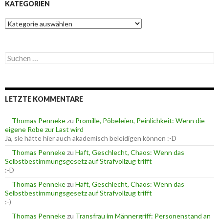
KATEGORIEN
K
a
t
e
S
g
u
o
c
r
h
i
e
e
LETZTE KOMMENTARE
n
n
n
a
Thomas Penneke
zu
Promille, Pöbeleien, Peinlichkeit: Wenn die
c
eigene Robe zur Last wird
h
Ja, sie hätte hier auch akademisch beleidigen können :-D
:
Thomas Penneke
zu
Haft, Geschlecht, Chaos: Wenn das
Selbstbestimmungsgesetz auf Strafvollzug trifft
:-D
Thomas Penneke
zu
Haft, Geschlecht, Chaos: Wenn das
Selbstbestimmungsgesetz auf Strafvollzug trifft
:-)
Thomas Penneke
zu
Transfrau im Männergriff: Personenstand an