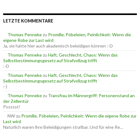
o
c
r
h
i
e
e
LETZTE KOMMENTARE
n
n
n
a
Thomas Penneke
zu
Promille, Pöbeleien, Peinlichkeit: Wenn die
c
eigene Robe zur Last wird
h
Ja, sie hätte hier auch akademisch beleidigen können :-D
:
Thomas Penneke
zu
Haft, Geschlecht, Chaos: Wenn das
Selbstbestimmungsgesetz auf Strafvollzug trifft
:-D
Thomas Penneke
zu
Haft, Geschlecht, Chaos: Wenn das
Selbstbestimmungsgesetz auf Strafvollzug trifft
:-)
Thomas Penneke
zu
Transfrau im Männergriff: Personenstand an
der Zellentür
Pssssst!
NW
zu
Promille, Pöbeleien, Peinlichkeit: Wenn die eigene Robe zur
Last wird
Natürlich waren ihre Beleidigungen strafbar. Und für eine Re…