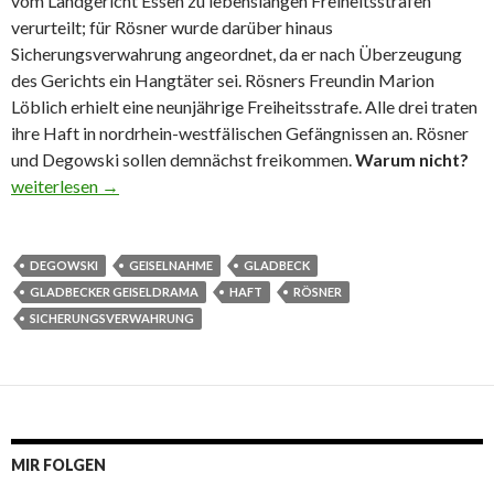
vom Landgericht Essen zu lebenslangen Freiheitsstrafen
verurteilt; für Rösner wurde darüber hinaus
Sicherungsverwahrung angeordnet, da er nach Überzeugung
des Gerichts ein Hangtäter sei. Rösners Freundin Marion
Löblich erhielt eine neunjährige Freiheitsstrafe. Alle drei traten
ihre Haft in nordrhein-westfälischen Gefängnissen an. Rösner
und Degowski sollen demnächst freikommen.
Warum nicht?
Gladbecker Geiselnehmer bald frei? Warum nicht?
weiterlesen
→
DEGOWSKI
GEISELNAHME
GLADBECK
GLADBECKER GEISELDRAMA
HAFT
RÖSNER
SICHERUNGSVERWAHRUNG
MIR FOLGEN