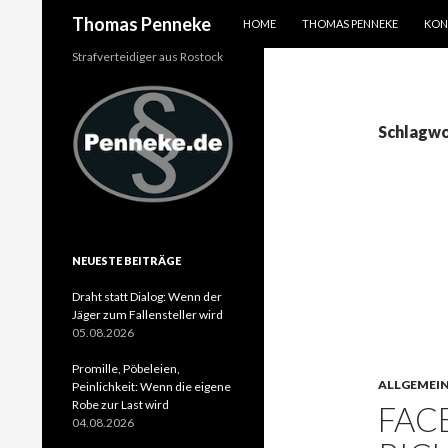
SPRINGE ZUM INHALT
Suchen
Thomas Penneke
HOME
THOMAS PENNEKE
KON
Strafverteidiger aus Rostock
Schlagwo
NEUESTE BEITRÄGE
Draht statt Dialog: Wenn der
Jäger zum Fallensteller wird
05.08.2026
Promille, Pöbeleien,
ALLGEMEI
Peinlichkeit: Wenn die eigene
Robe zur Last wird
FAC
04.08.2026