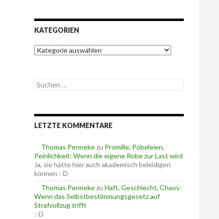
KATEGORIEN
K
a
t
e
S
g
u
o
c
r
h
i
e
e
LETZTE KOMMENTARE
n
n
n
a
Thomas Penneke
zu
Promille, Pöbeleien,
c
Peinlichkeit: Wenn die eigene Robe zur Last wird
h
Ja, sie hätte hier auch akademisch beleidigen
:
können :-D
Thomas Penneke
zu
Haft, Geschlecht, Chaos:
Wenn das Selbstbestimmungsgesetz auf
Strafvollzug trifft
:-D