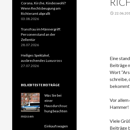
RIC
Corona, Kirche, Kindeswohl?
Wenn Rechtsbeugung am
22.06.20
Richteramt abprallt
03.08.2026
Transfrau im Männergriff:
Personenstand an der
Zellentür
28.07.2026
Heiliges Spektakel,
Eine stand
ausbrechendes Luxusross
Beiträge 
27.07.2026
Wort “Arsc
schreibe, 
BELIEBTESTE BEITRÄGE
bekommt”
Was Sie bei
Vor allem 
einer
Hausdurchsuc
Hammer!
hung beachten
müssen
Viele Grü
Einkaufswagen
Beiträge b