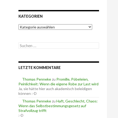
KATEGORIEN
K
a
t
e
S
g
u
o
c
r
h
i
e
e
LETZTE KOMMENTARE
n
n
n
a
Thomas Penneke
zu
Promille, Pöbeleien,
c
Peinlichkeit: Wenn die eigene Robe zur Last wird
h
Ja, sie hätte hier auch akademisch beleidigen
:
können :-D
Thomas Penneke
zu
Haft, Geschlecht, Chaos:
Wenn das Selbstbestimmungsgesetz auf
Strafvollzug trifft
:-D