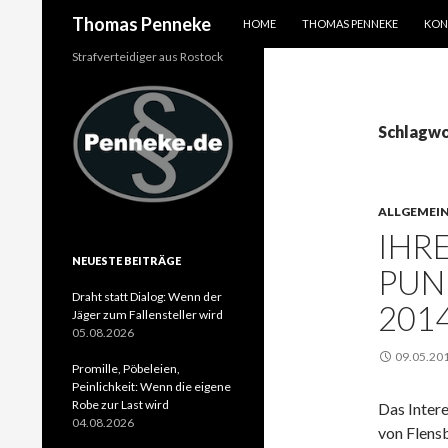
SPRINGE ZUM INHALT
Suchen
Thomas Penneke
HOME
THOMAS PENNEKE
KON
Strafverteidiger aus Rostock
Schlagwo
ALLGEMEI
IHR
NEUESTE BEITRÄGE
PUN
Draht statt Dialog: Wenn der
201
Jäger zum Fallensteller wird
05.08.2026
09.05.20
Promille, Pöbeleien,
Peinlichkeit: Wenn die eigene
Robe zur Last wird
Das Inter
04.08.2026
von Flensb