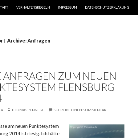
TAKT
VERHALTENSREGELN
IMPRESSUM
DATENSCHUTZERKLÄRUNG
rt-Archive: Anfragen
N
E ANFRAGEN ZUM NEUEN
KTESYSTEM FLENSBURG
4
14
THOMAS PENNEKE
SCHREIBE EINEN KOMMENTAR
esse am neuen Punktesystem
urg 2014 ist riesig. Ich hätte