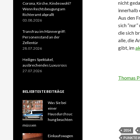
nicht geda
Corona, Kirche, Kindeswohl?
Wenn Rechtsbeugung am
innerhalb
Richteramt abprallt
Aus den Fr
03.08.2026
sich “nur”
Transfrau im Männergriff:
die sich b
Personenstand an der
alle, die 
Zellentür
gibt, im
ak
28.07.2026
Heiliges Spektakel,
ausbrechendes Luxusross
27.07.2026
Thomas P
BELIEBTESTE BEITRÄGE
Was Sie bei
einer
Hausdurchsuc
hung beachten
müssen
2014
Einkaufswagen
PUNKTE I