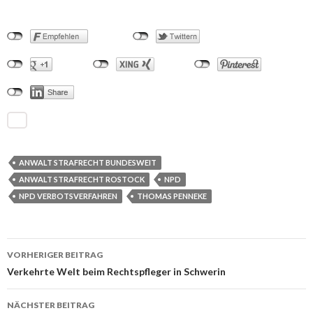
ANWALT STRAFRECHT BUNDESWEIT
ANWALT STRAFRECHT ROSTOCK
NPD
NPD VERBOTSVERFAHREN
THOMAS PENNEKE
VORHERIGER BEITRAG
Beitrags-
Verkehrte Welt beim Rechtspfleger in Schwerin
Navigation
NÄCHSTER BEITRAG