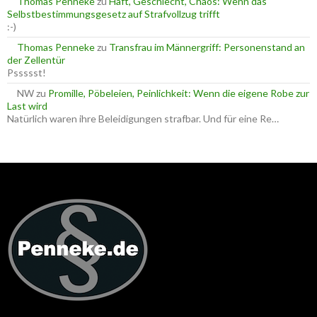
Thomas Penneke
zu
Haft, Geschlecht, Chaos: Wenn das
Selbstbestimmungsgesetz auf Strafvollzug trifft
:-)
Thomas Penneke
zu
Transfrau im Männergriff: Personenstand an
der Zellentür
Pssssst!
NW
zu
Promille, Pöbeleien, Peinlichkeit: Wenn die eigene Robe zur
Last wird
Natürlich waren ihre Beleidigungen strafbar. Und für eine Re…