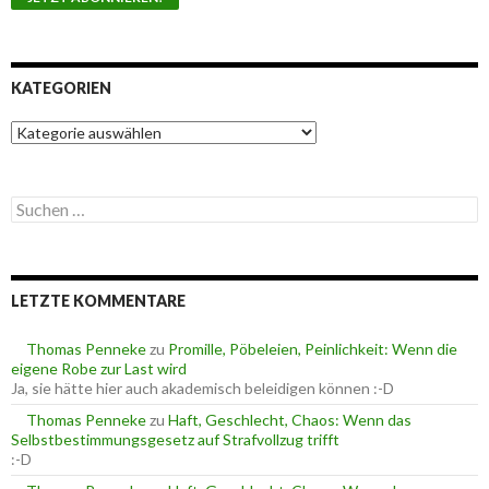
KATEGORIEN
K
a
t
e
S
g
u
o
c
r
h
i
e
e
LETZTE KOMMENTARE
n
n
n
a
Thomas Penneke
zu
Promille, Pöbeleien, Peinlichkeit: Wenn die
c
eigene Robe zur Last wird
h
Ja, sie hätte hier auch akademisch beleidigen können :-D
:
Thomas Penneke
zu
Haft, Geschlecht, Chaos: Wenn das
Selbstbestimmungsgesetz auf Strafvollzug trifft
:-D