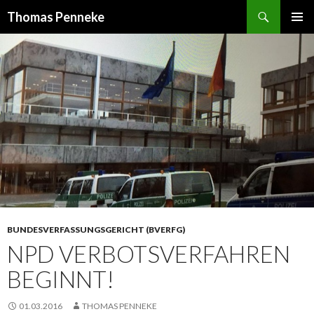
Suchen
Thomas Penneke
SPRINGE
PRIMÄR
ZUM
MENÜ
INHALT
BUNDESVERFASSUNGSGERICHT (BVERFG)
NPD VERBOTSVERFAHREN
BEGINNT!
01.03.2016
THOMAS PENNEKE