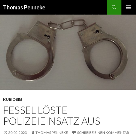
Suchen
Thomas Penneke
SPRINGE
PRIMÄR
ZUM
MENÜ
INHALT
KURIOSES
FESSEL LÖSTE
POLIZEIEINSATZ AUS
20.02.2023
THOMAS PENNEKE
SCHREIBE EINEN KOMMENTAR