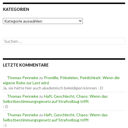
KATEGORIEN
K
a
t
e
S
g
u
o
c
r
h
i
e
e
LETZTE KOMMENTARE
n
n
n
a
Thomas Penneke
zu
Promille, Pöbeleien, Peinlichkeit: Wenn die
c
eigene Robe zur Last wird
h
Ja, sie hätte hier auch akademisch beleidigen können :-D
:
Thomas Penneke
zu
Haft, Geschlecht, Chaos: Wenn das
Selbstbestimmungsgesetz auf Strafvollzug trifft
:-D
Thomas Penneke
zu
Haft, Geschlecht, Chaos: Wenn das
Selbstbestimmungsgesetz auf Strafvollzug trifft
:-)