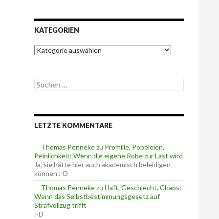
KATEGORIEN
K
a
t
e
S
g
u
o
c
r
h
i
e
e
LETZTE KOMMENTARE
n
n
n
a
Thomas Penneke
zu
Promille, Pöbeleien,
c
Peinlichkeit: Wenn die eigene Robe zur Last wird
h
Ja, sie hätte hier auch akademisch beleidigen
:
können :-D
Thomas Penneke
zu
Haft, Geschlecht, Chaos:
Wenn das Selbstbestimmungsgesetz auf
Strafvollzug trifft
:-D