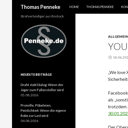
SPRINGE ZUM INHALT
Suchen
Thomas Penneke
HOME
THOMAS PENNEKE
KON
Strafverteidiger aus Rostock
ALLGEMEI
YOUR
18.06.20
„We love 
NEUESTE BEITRÄGE
Sicherheit
Draht statt Dialog: Wenn der
Jäger zum Fallensteller wird
Facebook-
05.08.2026
als „sons
Promille, Pöbeleien,
trotzdem 
Peinlichkeit: Wenn die eigene
30.01.202
Robe zur Last wird
04.08.2026
Der Oberst