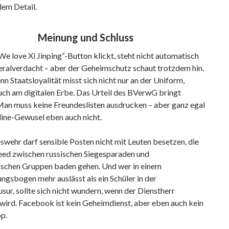
edem Detail.
Meinung und Schluss
e love Xi Jinping“-Button klickt, steht nicht automatisch
eralverdacht – aber der Geheimschutz schaut trotzdem hin.
nn Staatsloyalität misst sich nicht nur an der Uniform,
uch am digitalen Erbe. Das Urteil des BVerwG bringt
 Man muss keine Freundeslisten ausdrucken – aber ganz egal
line-Gewusel eben auch nicht.
wehr darf sensible Posten nicht mit Leuten besetzen, die
ed zwischen russischen Siegesparaden und
ischen Gruppen baden gehen. Und wer in einem
gsbogen mehr auslässt als ein Schüler in der
ur, sollte sich nicht wundern, wenn der Dienstherr
wird. Facebook ist kein Geheimdienst, aber eben auch kein
p.