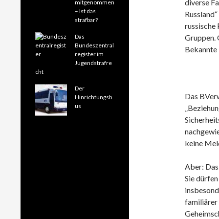
diverse F
mitgenommen
– Ist das
Russland“ 
strafbar?
russische
Das
Gruppen. G
Bundeszentral
Bekannte –
register im
Jugendstrafre
cht
Der
Das BVerw
Hinrichtungsb
us
„Beziehun
Sicherhei
nachgewie
keine Meld
Aber: Das 
Sie dürfen
insbesond
familiärer
Geheimsch