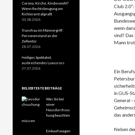
Corona, Kirche, Kindeswohl?
Club 2.0“:
Wenn Rechtsbeugung am
Ausgangsp
Richteramt abprallt
03.08.2026
Bundesweh
wenn daru
Transfrau im Männergriff:
sind? Das 
Personenstand an der
Zellentür
Mann trot
28.07.2026
Heiliges Spektakel,
ausbrechendes Luxusross
27.07.2026
Ein Berufs
Petersbur
sicherhei
BELIEBTESTE BEITRÄGE
in GUS-Sta
Was Sie bei
General –
einer
Geheimsch
Hausdurchsuc
das ander
hung beachten
müssen
Neben der
Einkaufswagen