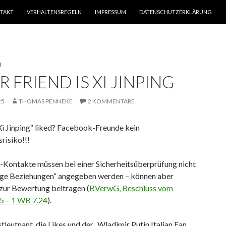
TAKT
VERHALTENSREGELN
IMPRESSUM
DATENSCHUTZERKLÄRUNG
N
 FRIEND IS XI JINPING
25
THOMAS PENNEKE
2 KOMMENTARE
Xi Jinping“ liked? Facebook-Freunde kein
srisiko!!!
Kontakte müssen bei einer Sicherheitsüberprüfung nicht
tige Beziehungen“ angegeben werden – können aber
zur Bewertung beitragen (
BVerwG, Beschluss vom
5 – 1 WB 7.24
).
leutnant, die Likes und der „Wladimir Putin Italian Fan