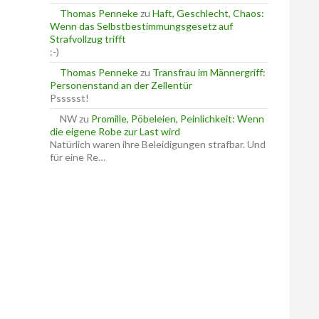
Thomas Penneke
zu
Haft, Geschlecht, Chaos:
Wenn das Selbstbestimmungsgesetz auf
Strafvollzug trifft
:-)
Thomas Penneke
zu
Transfrau im Männergriff:
Personenstand an der Zellentür
Pssssst!
NW
zu
Promille, Pöbeleien, Peinlichkeit: Wenn
die eigene Robe zur Last wird
Natürlich waren ihre Beleidigungen strafbar. Und
für eine Re…