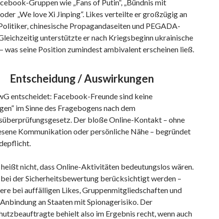
acebook-Gruppen wie „Fans of Putin“, „Bündnis mit
oder „We love Xi Jinping“. Likes verteilte er großzügig an
 Politiker, chinesische Propagandaseiten und PEGADA-
leichzeitig unterstützte er nach Kriegsbeginn ukrainische
 was seine Position zumindest ambivalent erscheinen ließ.
Entscheidung / Auswirkungen
G entscheidet: Facebook-Freunde sind keine
gen“ im Sinne des Fragebogens nach dem
tsüberprüfungsgesetz. Der bloße Online-Kontakt – ohne
sene Kommunikation oder persönliche Nähe – begründet
epflicht.
heißt nicht, dass Online-Aktivitäten bedeutungslos wären.
 bei der Sicherheitsbewertung berücksichtigt werden –
ere bei auffälligen Likes, Gruppenmitgliedschaften und
 Anbindung an Staaten mit Spionagerisiko. Der
utzbeauftragte behielt also im Ergebnis recht, wenn auch