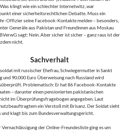
 Was klingt wie ein schlechter Internetwitz, war
unkt einer sicherheitsrechtlichen Debatte. Muss ein
r-Offizier seine Facebook-Kontakte melden – besonders,
nter Generäle aus Pakistan und Freundinnen aus Moskau
BVerwG sagt: Nein. Aber sicher ist sicher – ganz raus ist der
zdem nicht.
Sachverhalt
soldat mit russischer Ehefrau, Schwiegermutter in Sankt
g und 90.000 Euro Überweisung nach Russland wird
tsüberprüft. Problematisch: Er hat 86 Facebook-Kontakte
aten – darunter einen pensionierten pakistanischen
 nicht im Überprüfungsfragebogen angegeben. Laut
utzbeauftragtem ein Verstoß mit Brisanz. Der Soldat sieht
s und klagt bis zum Bundesverwaltungsgericht.
 Vernachlässigung der Online-Freundesliste ging es um