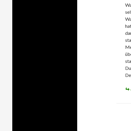
Wa
sel
Wa
hat
da
st
Me
üb
st
Du
Der