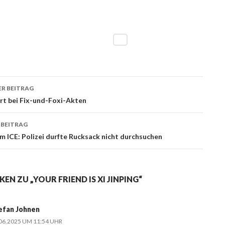
R BEITRAG
ags-
t bei Fix-und-Foxi-Akten
ation
 BEITRAG
im ICE: Polizei durfte Rucksack nicht durchsuchen
EN ZU „YOUR FRIEND IS XI JINPING“
efan Johnen
06.2025 UM 11:54 UHR