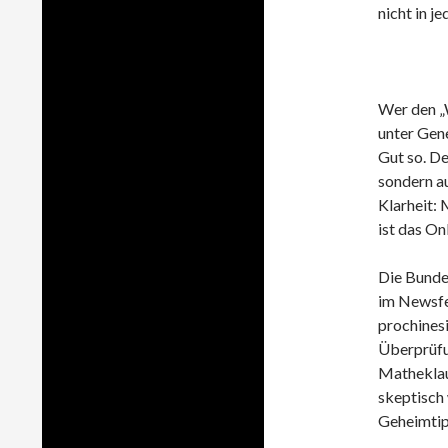
nicht in j
Wer den „W
unter Gen
Gut so. De
sondern a
Klarheit:
ist das On
Die Bundes
im Newsfe
prochines
Überprüfun
Matheklaus
skeptisch 
Geheimtip