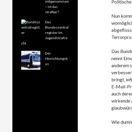
Politische
mitgenommen
– Ist das
strafbar?
Nun kommt
Das
womöglich
Bundeszentral
abgeflosse
register im
Terrorpro
Jugendstrafre
cht
Das Bundes
Der
nennt Emo
Hinrichtungsb
us
anderem se
verbesser
bringt, in
E-Mail-Pr
auch deren
wirkende 
glaubwürd
Wie dumm n