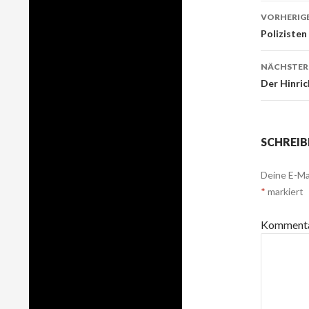
VORHERIGE
Beitr
Polizisten
Navig
NÄCHSTER
Der Hinri
SCHREIB
Deine E-Mai
*
markiert
Komment