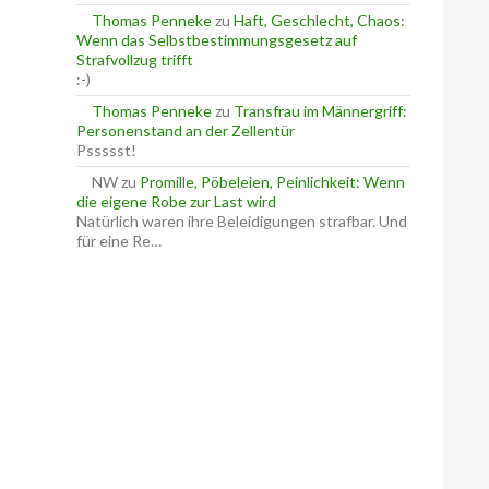
Thomas Penneke
zu
Haft, Geschlecht, Chaos:
Wenn das Selbstbestimmungsgesetz auf
Strafvollzug trifft
:-)
Thomas Penneke
zu
Transfrau im Männergriff:
Personenstand an der Zellentür
Pssssst!
NW
zu
Promille, Pöbeleien, Peinlichkeit: Wenn
die eigene Robe zur Last wird
Natürlich waren ihre Beleidigungen strafbar. Und
für eine Re…