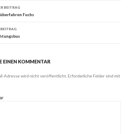
R BEITRAG
ags-
 überfahren Fuchs
ation
 BEITRAG
chtungsbus
E EINEN KOMMENTAR
l-Adresse wird nicht veröffentlicht.
Erforderliche Felder sind mit
ar