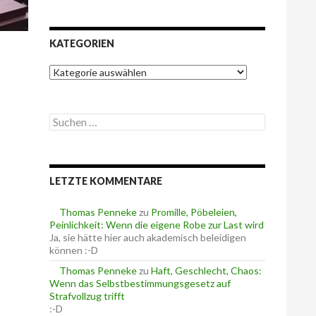
KATEGORIEN
K
a
t
e
S
g
u
o
c
r
h
i
e
e
LETZTE KOMMENTARE
n
n
n
a
Thomas Penneke
zu
Promille, Pöbeleien,
c
Peinlichkeit: Wenn die eigene Robe zur Last wird
h
Ja, sie hätte hier auch akademisch beleidigen
:
können :-D
Thomas Penneke
zu
Haft, Geschlecht, Chaos:
Wenn das Selbstbestimmungsgesetz auf
Strafvollzug trifft
:-D