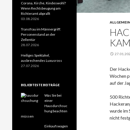
Corona, Kirche, Kindeswohl?
Wenn Rechtsbeugung am
Richteramt abprallt
03.08.2026
ALLGEMEI
HAC
Transfrau im Männergriff:
Personenstand an der
KAM
Zellentür
28.07.2026
27.01.20
Heiliges Spektakel,
ausbrechendes Luxusross
27.07.2026
Der Hacker
Wochen pla
auf der Ja
BELIEBTESTE BEITRÄGE
Was Sie bei
500 Richt
einer
Hackerang
Hausdurchsuc
wurde im S
hung beachten
müssen
nicht fest
Einkaufswagen