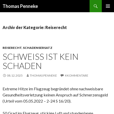
Suchen
Thomas Penneke
SPRINGE
PRIMÄR
ZUM
MENÜ
INHALT
Archiv der Kategorie: Reiserecht
REISERECHT
,
SCHADENSERSATZ
SCHWEISS IST KEIN S
CHADEN
08.12.2025
THOMAS PENNEKE
4 KOMMENTARE
Extreme Hitze im Flugzeug begründet ohne nachweisbare
Gesundheitsverletzung keinen Anspruch auf Schmerzensgeld
(Urteil vom 05.05.2022 – 2-24 S 16/20).
50 Grad im Flugzeug, stickige Luft und stundenlange