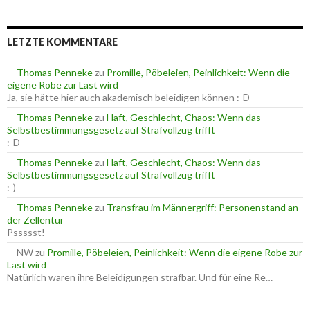
c
r
h
i
e
e
LETZTE KOMMENTARE
n
n
n
a
Thomas Penneke
zu
Promille, Pöbeleien, Peinlichkeit: Wenn die
c
eigene Robe zur Last wird
h
Ja, sie hätte hier auch akademisch beleidigen können :-D
:
Thomas Penneke
zu
Haft, Geschlecht, Chaos: Wenn das
Selbstbestimmungsgesetz auf Strafvollzug trifft
:-D
Thomas Penneke
zu
Haft, Geschlecht, Chaos: Wenn das
Selbstbestimmungsgesetz auf Strafvollzug trifft
:-)
Thomas Penneke
zu
Transfrau im Männergriff: Personenstand an
der Zellentür
Pssssst!
NW
zu
Promille, Pöbeleien, Peinlichkeit: Wenn die eigene Robe zur
Last wird
Natürlich waren ihre Beleidigungen strafbar. Und für eine Re…