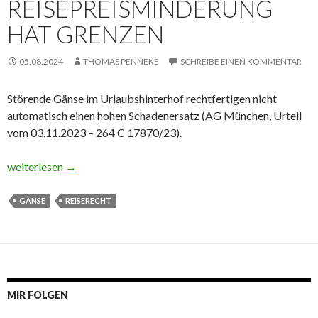
REISEPREISMINDERUNG
HAT GRENZEN
05.08.2024
THOMAS PENNEKE
SCHREIBE EINEN KOMMENTAR
Störende Gänse im Urlaubshinterhof rechtfertigen nicht
automatisch einen hohen Schadenersatz (AG München, Urteil
vom 03.11.2023 – 264 C 17870/23).
Störende Gänse im Urlaub: Reisepreisminderung hat Grenzen
weiterlesen
→
GÄNSE
REISERECHT
MIR FOLGEN