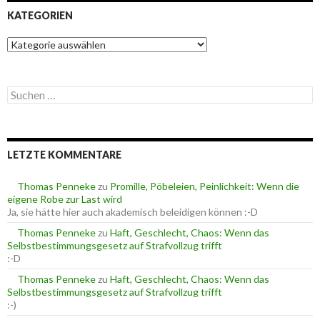
KATEGORIEN
K
a
t
e
S
g
u
o
c
r
h
i
e
e
LETZTE KOMMENTARE
n
n
n
a
Thomas Penneke
zu
Promille, Pöbeleien, Peinlichkeit: Wenn die
c
eigene Robe zur Last wird
h
Ja, sie hätte hier auch akademisch beleidigen können :-D
:
Thomas Penneke
zu
Haft, Geschlecht, Chaos: Wenn das
Selbstbestimmungsgesetz auf Strafvollzug trifft
:-D
Thomas Penneke
zu
Haft, Geschlecht, Chaos: Wenn das
Selbstbestimmungsgesetz auf Strafvollzug trifft
:-)