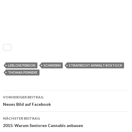
LEBLOSE PERSON
SCHWERIN
STRAFRECHT ANWALT ROSTOCK
THOMAS PENNEKE
VORHERIGER BEITRAG
Beitrags-
Neues Bild auf Facebook
Navigation
NÄCHSTER BEITRAG
2015: Warum Senioren Cannabis anbauen