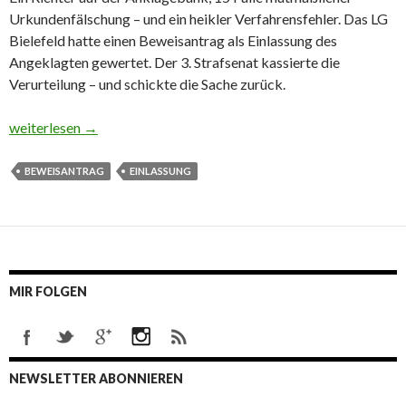
Urkundenfälschung – und ein heikler Verfahrensfehler. Das LG
Bielefeld hatte einen Beweisantrag als Einlassung des
Angeklagten gewertet. Der 3. Strafsenat kassierte die
Verurteilung – und schickte die Sache zurück.
Verurteilung eines Richters aufgehoben
weiterlesen
→
BEWEISANTRAG
EINLASSUNG
MIR FOLGEN
NEWSLETTER ABONNIEREN