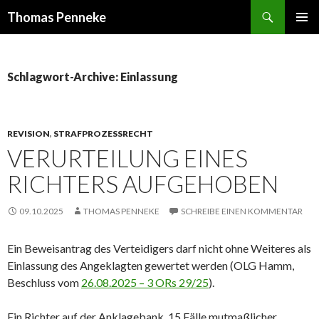
Suchen
Thomas Penneke
SPRINGE
PRIMÄR
ZUM
MENÜ
INHALT
Schlagwort-Archive: Einlassung
REVISION
,
STRAFPROZESSRECHT
VERURTEILUNG EINES
RICHTERS AUFGEHOBEN
09.10.2025
THOMAS PENNEKE
SCHREIBE EINEN KOMMENTAR
Ein Beweis­antrag des Verteidigers darf nicht ohne Weiteres als
Einlassung des Angeklagten gewertet werden (OLG Hamm,
Beschluss vom
26.08.2025 – 3 ORs 29/25
).
Ein Richter auf der Anklagebank, 15 Fälle mutmaßlicher