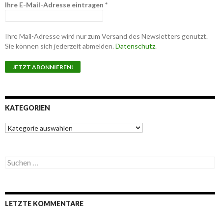
Ihre E-Mail-Adresse eintragen
*
Ihre Mail-Adresse wird nur zum Versand des Newsletters genutzt.
Sie können sich jederzeit abmelden.
Datenschutz
.
KATEGORIEN
K
a
t
e
S
g
u
o
c
r
h
i
e
e
LETZTE KOMMENTARE
n
n
n