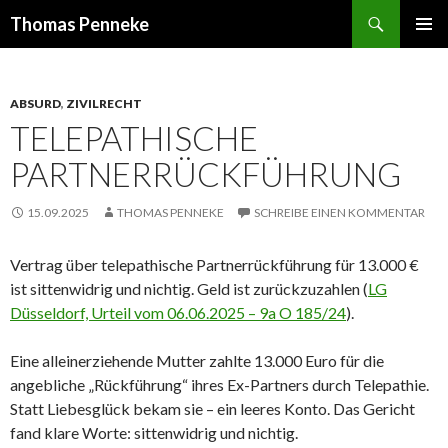
Suchen
Thomas Penneke
SPRINGE
PRIMÄR
ZUM
MENÜ
INHALT
ABSURD
,
ZIVILRECHT
TELEPATHISCHE
PARTNERRÜCKFÜHRUNG
15.09.2025
THOMAS PENNEKE
SCHREIBE EINEN KOMMENTAR
Vertrag über telepathische Partnerrückführung für 13.000 €
ist sittenwidrig und nichtig. Geld ist zurückzuzahlen (
LG
Düsseldorf, Urteil vom 06.06.2025 – 9a O 185/24
).
Eine alleinerziehende Mutter zahlte 13.000 Euro für die
angebliche „Rückführung“ ihres Ex-Partners durch Telepathie.
Statt Liebesglück bekam sie – ein leeres Konto. Das Gericht
fand klare Worte: sittenwidrig und nichtig.