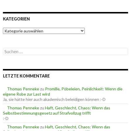
KATEGORIEN
K
a
t
e
S
g
u
o
c
r
h
i
e
e
LETZTE KOMMENTARE
n
n
n
a
Thomas Penneke
zu
Promille, Pöbeleien, Peinlichkeit: Wenn die
c
eigene Robe zur Last wird
h
Ja, sie hätte hier auch akademisch beleidigen können :-D
:
Thomas Penneke
zu
Haft, Geschlecht, Chaos: Wenn das
Selbstbestimmungsgesetz auf Strafvollzug trifft
:-D
Thomas Penneke
zu
Haft, Geschlecht, Chaos: Wenn das