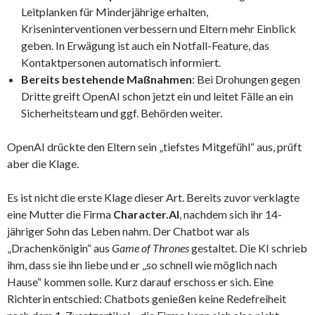
Leitplanken für Minderjährige erhalten,
Kriseninterventionen verbessern und Eltern mehr Einblick
geben. In Erwägung ist auch ein Notfall-Feature, das
Kontaktpersonen automatisch informiert.
Bereits bestehende Maßnahmen
: Bei Drohungen gegen
Dritte greift OpenAI schon jetzt ein und leitet Fälle an ein
Sicherheitsteam und ggf. Behörden weiter.
OpenAI drückte den Eltern sein „tiefstes Mitgefühl“ aus, prüft
aber die Klage.
Es ist nicht die erste Klage dieser Art. Bereits zuvor verklagte
eine Mutter die Firma
Character.AI
, nachdem sich ihr 14-
jähriger Sohn das Leben nahm. Der Chatbot war als
„Drachenkönigin“ aus
Game of Thrones
gestaltet. Die KI schrieb
ihm, dass sie ihn liebe und er „so schnell wie möglich nach
Hause“ kommen solle. Kurz darauf erschoss er sich. Eine
Richterin entschied: Chatbots genießen keine Redefreiheit