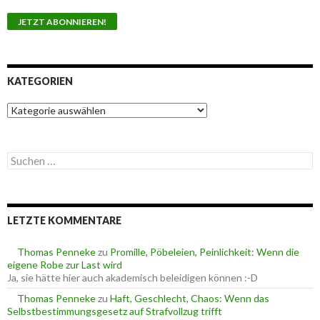
KATEGORIEN
K
a
t
e
S
g
u
o
c
r
h
i
e
e
LETZTE KOMMENTARE
n
n
n
a
Thomas Penneke
zu
Promille, Pöbeleien, Peinlichkeit: Wenn die
c
eigene Robe zur Last wird
h
Ja, sie hätte hier auch akademisch beleidigen können :-D
:
Thomas Penneke
zu
Haft, Geschlecht, Chaos: Wenn das
Selbstbestimmungsgesetz auf Strafvollzug trifft