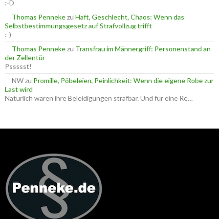
:-D
Thomas Penneke
zu
Haft, Geschlecht, Chaos: Wenn das
Selbstbestimmungsgesetz auf Strafvollzug trifft
:-)
Thomas Penneke
zu
Transfrau im Männergriff: Personenstand an
der Zellentür
Pssssst!
NW
zu
Promille, Pöbeleien, Peinlichkeit: Wenn die eigene Robe zur
Last wird
Natürlich waren ihre Beleidigungen strafbar. Und für eine Re…