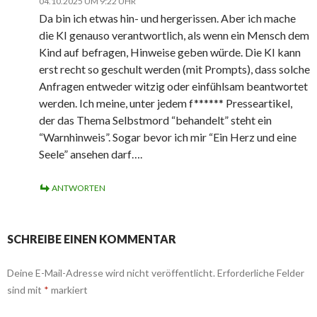
04.10.2025 UM 9:22 UHR
Da bin ich etwas hin- und hergerissen. Aber ich mache
die KI genauso verantwortlich, als wenn ein Mensch dem
Kind auf befragen, Hinweise geben würde. Die KI kann
erst recht so geschult werden (mit Prompts), dass solche
Anfragen entweder witzig oder einfühlsam beantwortet
werden. Ich meine, unter jedem f****** Presseartikel,
der das Thema Selbstmord “behandelt” steht ein
“Warnhinweis”. Sogar bevor ich mir “Ein Herz und eine
Seele” ansehen darf….
ANTWORTEN
SCHREIBE EINEN KOMMENTAR
Deine E-Mail-Adresse wird nicht veröffentlicht.
Erforderliche Felder
sind mit
*
markiert