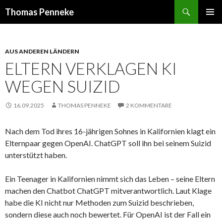
Suchen
Thomas Penneke
SPRINGE
PRIMÄR
ZUM
MENÜ
INHALT
AUS ANDEREN LÄNDERN
ELTERN VERKLAGEN KI
WEGEN SUIZID
16.09.2025
THOMAS PENNEKE
2 KOMMENTARE
Nach dem Tod ihres 16-jährigen Sohnes in Kalifornien klagt ein
Elternpaar gegen OpenAI. ChatGPT soll ihn bei seinem Suizid
unterstützt haben.
Ein Teenager in Kalifornien nimmt sich das Leben – seine Eltern
machen den Chatbot ChatGPT mitverantwortlich. Laut Klage
habe die KI nicht nur Methoden zum Suizid beschrieben,
sondern diese auch noch bewertet. Für OpenAI ist der Fall ein