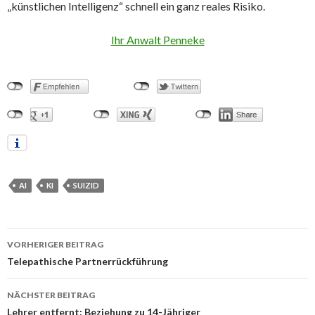
„künstlichen Intelligenz“ schnell ein ganz reales Risiko.
Ihr Anwalt Penneke
AI
KI
SUIZID
VORHERIGER BEITRAG
Beitrags-
Telepathische Partnerrückführung
Navigation
NÄCHSTER BEITRAG
Lehrer entfernt: Beziehung zu 14-Jähriger