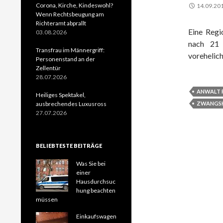
Corona, Kirche, Kindeswohl?
14.09.20
Wenn Rechtsbeugung am
Richteramt abprallt
Eine Regi
03.08.2026
nach 21 
Transfrau im Männergriff:
vorehelich
Personenstand an der
Zellentür
28.07.2026
ANWALT 
Heiliges Spektakel,
ausbrechendes Luxusross
ZWANGSH
27.07.2026
BELIEBTESTE BEITRÄGE
Was Sie bei
einer
Hausdurchsuc
hung beachten
müssen
Einkaufswagen