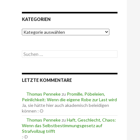
KATEGORIEN
K
a
t
e
S
g
u
o
c
r
h
i
e
e
LETZTE KOMMENTARE
n
n
n
a
Thomas Penneke
zu
Promille, Pöbeleien,
c
Peinlichkeit: Wenn die eigene Robe zur Last wird
h
Ja, sie hätte hier auch akademisch beleidigen
:
können :-D
Thomas Penneke
zu
Haft, Geschlecht, Chaos:
Wenn das Selbstbestimmungsgesetz auf
Strafvollzug trifft
:-D