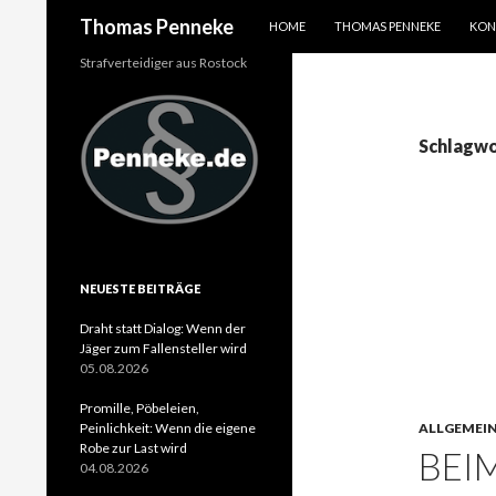
SPRINGE ZUM INHALT
Suchen
Thomas Penneke
HOME
THOMAS PENNEKE
KON
Strafverteidiger aus Rostock
Schlagwo
NEUESTE BEITRÄGE
Draht statt Dialog: Wenn der
Jäger zum Fallensteller wird
05.08.2026
Promille, Pöbeleien,
Peinlichkeit: Wenn die eigene
ALLGEMEI
Robe zur Last wird
BEI
04.08.2026