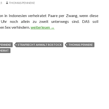
15
THOMAS PENNEKE
on in Indonesien verheiratet Paare per Zwang, wenn diese
Uhr noch allein zu zweit unterwegs sind. DAS soll
en Sex verhindern.
Beim Date – Zwangsheirat
weiterlesen
→
PENNEKE
STRAFRECHT ANWALT ROSTOCK
THOMAS PENNEKE
EIRAT