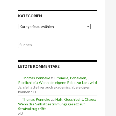
KATEGORIEN
K
a
t
e
S
g
u
o
c
r
h
i
e
e
LETZTE KOMMENTARE
n
n
n
a
Thomas Penneke
zu
Promille, Pöbeleien,
c
Peinlichkeit: Wenn die eigene Robe zur Last wird
h
Ja, sie hätte hier auch akademisch beleidigen
:
können :-D
Thomas Penneke
zu
Haft, Geschlecht, Chaos:
Wenn das Selbstbestimmungsgesetz auf
Strafvollzug trifft
:-D