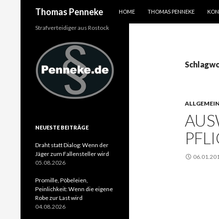
SPRINGE ZUM INHALT
Suchen
Thomas Penneke
HOME
THOMAS PENNEKE
KON
Strafverteidiger aus Rostock
Schlagwo
ALLGEMEI
AUS
NEUESTE BEITRÄGE
PFL
Draht statt Dialog: Wenn der
Jäger zum Fallensteller wird
06.01.20
05.08.2026
Promille, Pöbeleien,
Peinlichkeit: Wenn die eigene
Robe zur Last wird
04.08.2026