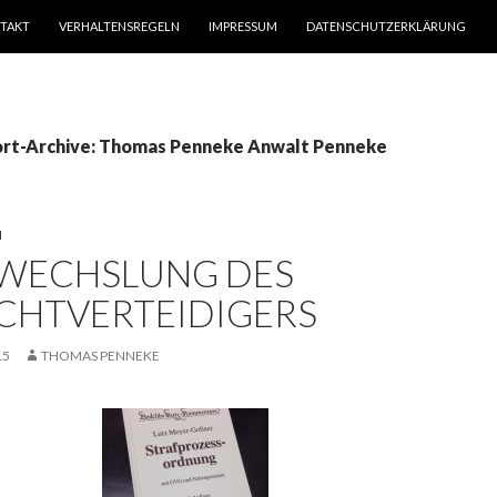
TAKT
VERHALTENSREGELN
IMPRESSUM
DATENSCHUTZERKLÄRUNG
rt-Archive: Thomas Penneke Anwalt Penneke
N
WECHSLUNG DES
ICHTVERTEIDIGERS
15
THOMAS PENNEKE