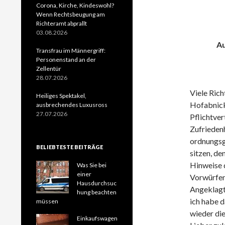
Corona, Kirche, Kindeswohl?
Wenn Rechtsbeugung am
Richteramt abprallt
03.08.2026
Au
Transfrau im Männergriff:
Personenstand an der
Zellentür
28.07.2026
Viele Rich
Heiliges Spektakel,
Hofabnicke
ausbrechendes Luxusross
27.07.2026
Pflichtver
Zufriedenh
ordnungsg
BELIEBTESTE BEITRÄGE
sitzen, de
Hinweise 
Was Sie bei
einer
Vorwürfen
Hausdurchsuc
Angeklagte
hung beachten
ich habe d
müssen
wieder die
Einkaufswagen