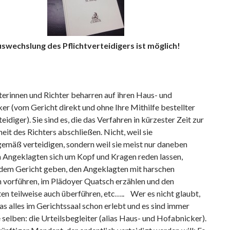
swechslung des Pflichtverteidigers ist möglich!
terinnen und Richter beharren auf ihren Haus- und
r (vom Gericht direkt und ohne Ihre Mithilfe bestellter
teidiger). Sie sind es, die das Verfahren in kürzester Zeit zur
eit des Richters abschließen. Nicht, weil sie
emäß verteidigen, sondern weil sie meist nur daneben
n Angeklagten sich um Kopf und Kragen reden lassen,
dem Gericht geben, den Angeklagten mit harschen
 vorführen, im Plädoyer Quatsch erzählen und den
n teilweise auch überführen, etc….. Wer es nicht glaubt,
as alles im Gerichtssaal schon erlebt und es sind immer
 selben: die Urteilsbegleiter (alias Haus- und Hofabnicker).