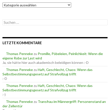
K
a
t
e
S
g
u
o
c
r
h
i
e
e
LETZTE KOMMENTARE
n
n
n
a
Thomas Penneke
zu
Promille, Pöbeleien, Peinlichkeit: Wenn die
c
eigene Robe zur Last wird
h
Ja, sie hätte hier auch akademisch beleidigen können :-D
:
Thomas Penneke
zu
Haft, Geschlecht, Chaos: Wenn das
Selbstbestimmungsgesetz auf Strafvollzug trifft
:-D
Thomas Penneke
zu
Haft, Geschlecht, Chaos: Wenn das
Selbstbestimmungsgesetz auf Strafvollzug trifft
:-)
Thomas Penneke
zu
Transfrau im Männergriff: Personenstand an
der Zellentür